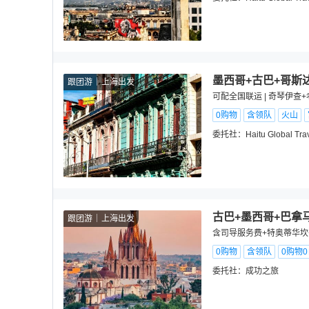
墨西哥+古巴+哥斯
跟团游
上海出发
可配全国联运 | 奇琴伊查
0购物
含领队
火山
委托社：
Haitu Global Tra
古巴+墨西哥+巴拿
跟团游
上海出发
含司导服务费+特奥蒂华坎
0购物
含领队
0购物
委托社：
成功之旅