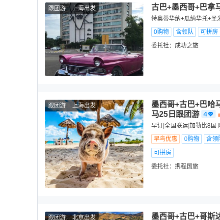
古巴+墨西哥+巴拿
跟团游
上海出发
特奥蒂华纳+瓜纳华托+圣
0购物
含领队
可拼房
委托社：
成功之旅
墨西哥+古巴+巴哈
跟团游
上海出发
马25日跟团游
早订|全国联运|加勒比8国
早鸟优惠
0购物
含领
可拼房
委托社：
携程国旅
墨西哥+古巴+哥斯
跟团游
北京出发