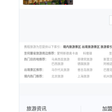
携程旅游为您提供以下索引：
境内旅游景区
出境旅游景区
旅游索
圣何塞省
旅游周边推荐：
蒙特斯德奥卡县
科隆镇
圣
热门目的地推荐
：
马来西亚旅游
菲律宾旅游
斯里
巴西旅游
德国旅游
阿根
出境景区推荐
：
马尔代夫旅游
普吉岛旅游
巴厘
澳大利亚旅游
毛里求斯旅游
苏梅
境内热门推荐
：
北京旅游
上海旅游
杭州
柬埔寨旅游
英国旅游
东京
广州旅游
九寨沟旅游
三亚
泉州旅游
深圳旅游
西安
澳门旅游
台湾旅游
旅游资讯
加