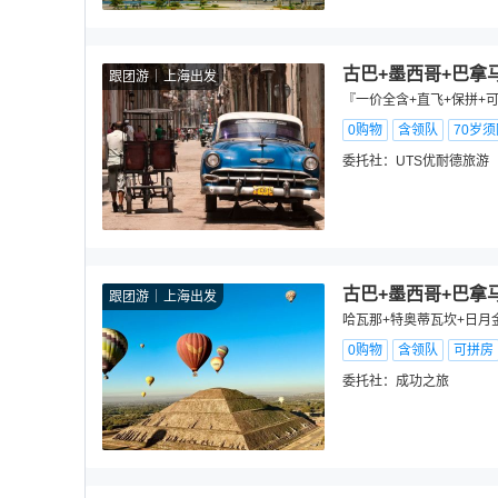
古巴+墨西哥+巴拿
跟团游
上海出发
『一价全含+直飞+保拼+可
0购物
含领队
70岁
委托社：
UTS优耐德旅游
古巴+墨西哥+巴拿
跟团游
上海出发
哈瓦那+特奥蒂瓦坎+日月
0购物
含领队
可拼房
委托社：
成功之旅