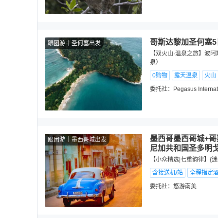
哥斯达黎加圣何塞5
跟团游
圣何塞出发
【双火山·温泉之旅】波阿
泉）
0购物
露天温泉
火山
委托社：
Pegasus Internat
墨西哥墨西哥城+哥
跟团游
墨西哥城出发
尼加共和国圣多明戈
【小众精选|七重韵律】{
含接送机/站
全程指定
委托社：
悠游南美