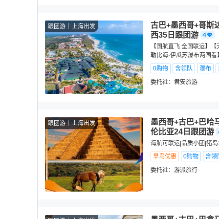
古巴+墨西哥+哥斯
跟团游
上海出发
西35日跟团游
【国航直飞 全国联运】【
勒比海·伊瓜苏瀑布两国看
0购物
含领队
瀑布
委托社：
君安旅游
墨西哥+古巴+巴哈
跟团游
上海出发
伦比亚24日跟团游
海航可联运|品质小团|猪岛
早鸟优惠
0购物
含领
委托社：
游派旅行