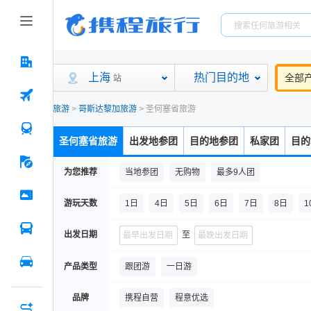
上海
热门目的地
全部
站
旅游
>
哥斯达黎加旅游
>
圣何塞省旅游
圣何塞省旅游
出发地参团
目的地参团
私家团
目的
为您推荐
当地参团
无购物
最多9人团
游玩天数
1日
4日
5日
6日
7日
8日
1
出发日期
至
产品类型
跟团游
一日游
品牌
携程自营
程意优选