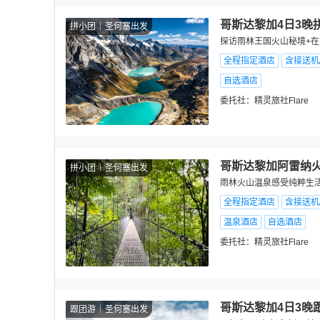
哥斯达黎加4日3晚
拼小团
圣何塞出发
探访雨林王国火山秘境+在
全程指定酒店
含接送机
自选酒店
委托社：
精灵旅社Flare
哥斯达黎加阿雷纳火
拼小团
圣何塞出发
雨林火山温泉感受纯粹生活
全程指定酒店
含接送机
温泉酒店
自选酒店
委托社：
精灵旅社Flare
哥斯达黎加4日3晚
跟团游
圣何塞出发