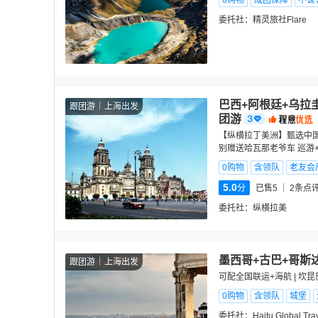
0购物
成团保障
不含
委托社：
精灵旅社Flare
巴西+阿根廷+乌拉
跟团游
上海出发
团游
【纵横拉丁美洲】甄选中国
别赠送哈瓦那老爷车 巡游
0购物
含领队
老友会
5.0
分
已售5
2
条点
委托社：
纵横拉美
墨西哥+古巴+哥斯
跟团游
上海出发
可配全国联运+海航 | 坎
0购物
含领队
城堡
委托社：
Haitu Global Tra