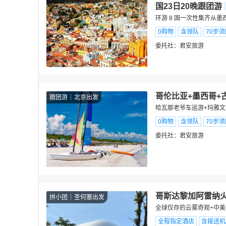
国23日20晚跟团游
环游 8 国一次性集齐从
0购物
含领队
70岁
委托社：
君安旅游
哥伦比亚+墨西哥+
跟团游
北京出发
哈瓦那老爷车巡游+玛雅文
0购物
含领队
70岁
委托社：
君安旅游
哥斯达黎加阿雷纳火
拼小团
圣何塞出发
全球仅存的云雾奇观+中美
全程指定酒店
含接送机