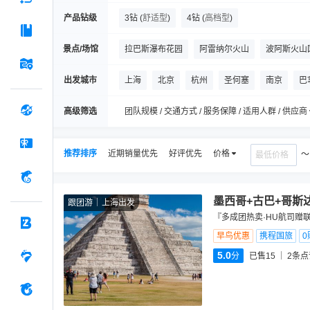
产品钻级
3钻
(
舒适型
)
4钻
(
高档型
)
景点/场馆
拉巴斯瀑布花园
阿雷纳尔火山
波阿斯火山
哥斯达黎加国家体育场
萨瓦纳公园
Puentes
出发城市
上海
北京
杭州
圣何塞
南京
巴
锡帕基拉盐矿大教堂
博特罗博物馆
波哥大
高级筛选
团队规模 / 交通方式 / 服务保障 / 适用人群 / 供应商
拉福图纳瀑布
日月金字塔
推荐排序
近期销量优先
好评优先
价格
墨西哥+古巴+哥斯
跟团游
上海出发
『多成团热卖·HU航司赠
早鸟优惠
携程国旅
0
5.0
分
已售15
2
条点