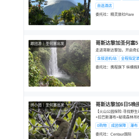
自选酒店
委托社：
精灵旅社Flare
哥斯达黎加圣何塞5
跟团游
圣何塞出发
走进哥斯达黎加，开启奇
含接送机/站
全程指定
委托社：
携程旗下 纵横假
哥斯达黎加6日5晚
拼小团
圣何塞出发
【火山公园探险·寻找野生
+拉巴斯瀑布+秘境森林吊
0购物
成团保障
瀑布
委托社：
Centaur国际