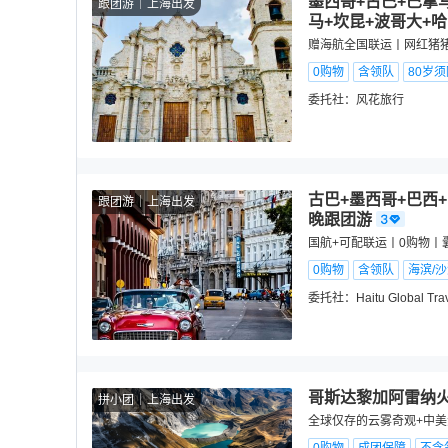
墨西哥+古巴+巴拿
跟团游
上海出发
马+坎昆+波哥大+哈
赠海航全国联运丨网红猪猪
0购物
含领队
80岁
委托社：
风花旅行
古巴+墨西哥+巴西+
跟团游
上海出发
晚跟团游
国航+可配联运丨0购物丨囊
0购物
含领队
海滨/
委托社：
Haitu Global Tra
哥斯达黎加阿雷纳火
拼小团
上海出发
全球仅存的云雾奇观+中美