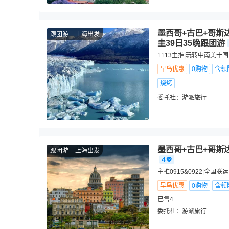
墨西哥+古巴+哥斯
跟团游
上海出发
圭39日35晚跟团游
1113主推|玩转中南美十
早鸟优惠
0购物
含领
烧烤
委托社：
游派旅行
墨西哥+古巴+哥斯
跟团游
上海出发
主推0915&0922|全
早鸟优惠
0购物
含领
已售4
委托社：
游派旅行