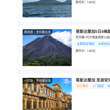
委托社：
LMJQ
哥斯达黎加5日4晚
跟团游
圣何塞出发
圣何塞+托尔图盖国家公园
全程指定酒店
含接送机
委托社：
LMJQ
哥斯达黎加 圣胡安
一日游
圣何塞出发
可订明日
上门接送