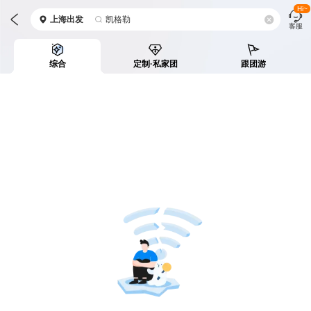
Hi~
上海
出发
凯格勒
客服
综合
定制·私家团
跟团游