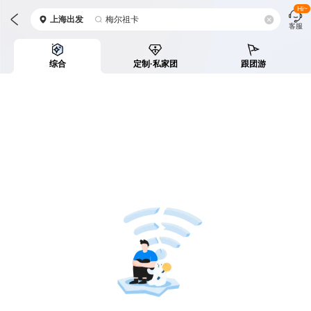
Hi~
上海
出发
梅尔祖卡
客服
综合
定制·私家团
跟团游