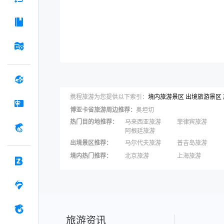
携程旅游为您提供以下索引：
境内旅游景区
出境旅游景区
博亚卡省
旅游周边推荐：
奥坦切
热门目的地推荐
：
马来西亚旅游
菲律宾旅游
阿根廷旅游
出境景区推荐
：
马尔代夫旅游
普吉岛旅游
苏梅岛旅游
瑞士旅游
境内热门推荐
：
北京旅游
上海旅游
黄金海岸旅游
法国旅游
三亚旅游
宁波旅游
秦皇岛旅游
张家界旅游
旅游资讯