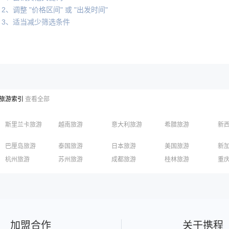
2、调整 "价格区间" 或 "出发时间"
3、适当减少筛选条件
旅游索引
查看全部
斯里兰卡旅游
越南旅游
意大利旅游
希腊旅游
新
巴厘岛旅游
泰国旅游
日本旅游
美国旅游
新
长滩岛旅游
迪拜旅游
清迈旅游
柬埔寨旅游
英
杭州旅游
苏州旅游
成都旅游
桂林旅游
重
俄罗斯旅游
丽江旅游
黄山旅游
嘉兴旅游
泉州旅游
深
香港旅游
澳门旅游
台湾旅游
加盟合作
关于携程