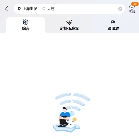
Hi~
上海
出发
大连
客服
综合
定制·私家团
跟团游