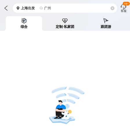
Hi~
上海
出发
广州
客服
综合
定制·私家团
跟团游