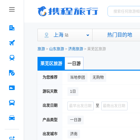
上海
热门目的地
站
旅游
>
山东旅游
>
济南旅游
>
莱芜区旅游
莱芜区旅游
一日游
为您推荐
当地参团
无购物
游玩天数
1日
出发日期
至
产品类型
一日游
出发城市
济南