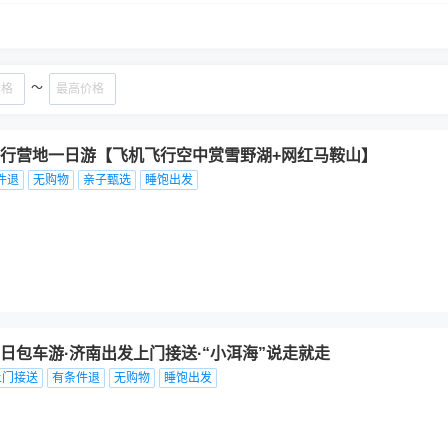
～
行营地一日游【飞机飞行空中赏雪野湖+网红马鞍山】
件退
无购物
亲子甄选
睡饱出发
日包车游·济南出发上门接送·“小洱海”说走就走
上门接送
有条件退
无购物
睡饱出发