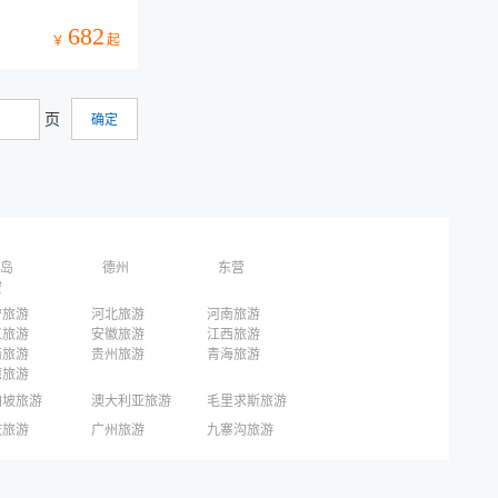
682
起
￥
页
岛
德州
东营
安
宁旅游
河北旅游
河南旅游
江旅游
安徽旅游
江西旅游
南旅游
贵州旅游
青海旅游
湾旅游
加坡旅游
澳大利亚旅游
毛里求斯旅游
国旅游
东京旅游
京都旅游
庆旅游
广州旅游
九寨沟旅游
圳旅游
西安旅游
青岛旅游