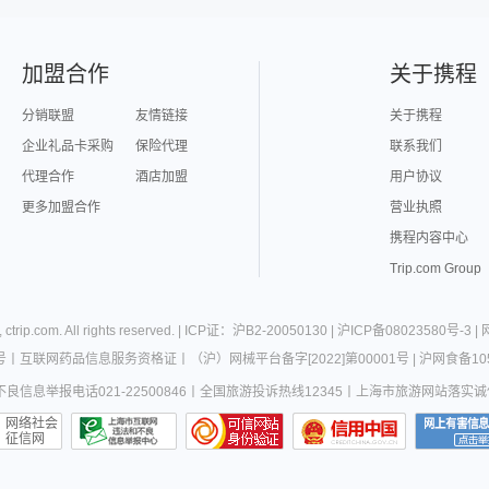
加盟合作
关于携程
分销联盟
友情链接
关于携程
企业礼品卡采购
保险代理
联系我们
代理合作
酒店加盟
用户协议
更多加盟合作
营业执照
携程内容中心
Trip.com Group
,
ctrip.com
. All rights reserved. |
ICP证：沪B2-20050130
|
沪ICP备08023580号-3
|
号
丨
互联网药品信息服务资格证
丨
（沪）网械平台备字[2022]第00001号
|
沪网食备105
良信息举报电话021-22500846
丨
全国旅游投诉热线12345
丨
上海市旅游网站落实诚
网络社会
征信网