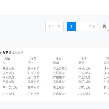
到
1
上一页
下一页
旅游索引
查看全部
烟台
潍坊
临沂
淄博
青
枣庄
济宁
滨州
菏泽
泰
天津旅游
重庆旅游
黑龙江旅游
吉林旅游
辽
陕西旅游
甘肃旅游
宁夏旅游
江苏旅游
浙
湖南旅游
四川旅游
广东旅游
广西旅游
云
西藏旅游
海南旅游
香港旅游
澳门旅游
台
巴厘岛旅游
泰国旅游
日本旅游
美国旅游
新
长滩岛旅游
迪拜旅游
清迈旅游
柬埔寨旅游
英
杭州旅游
苏州旅游
成都旅游
桂林旅游
重
俄罗斯旅游
丽江旅游
黄山旅游
嘉兴旅游
泉州旅游
深
香港旅游
澳门旅游
台湾旅游