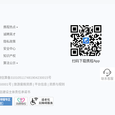
携程热点
诚聘英才
隐私政策
安全中心
知识产权
扫码下载携程App
算法公示
网信算备310105117481904230015号
联系客服
0001号
|
旅游度假资质
|
平台信息
|
资质与规则
信建设主体责任承诺书