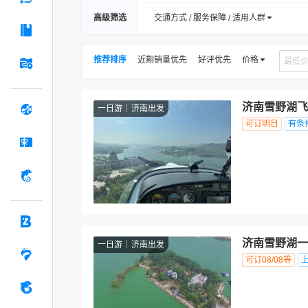
高级筛选
交通方式 / 服务保障 / 适用人群
推荐排序
近期销量优先
好评优先
价格
济南雪野湖飞
一日游
济南出发
可订明日
有条
济南雪野湖一
一日游
济南出发
可订08/08等