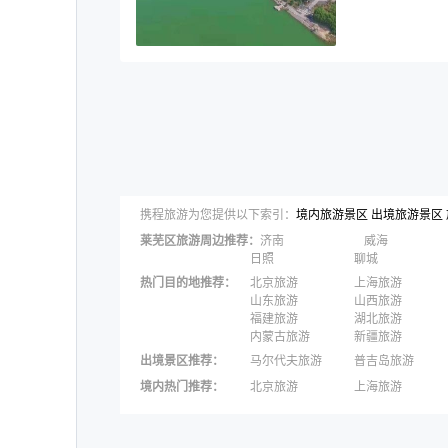
携程旅游为您提供以下索引：
境内旅游景区
出境旅游景区
莱芜区
旅游周边推荐：
济南
威海
日照
聊城
热门目的地推荐
：
北京旅游
上海旅游
山东旅游
山西旅游
福建旅游
湖北旅游
内蒙古旅游
新疆旅游
出境景区推荐
：
马尔代夫旅游
普吉岛旅游
苏梅岛旅游
瑞士旅游
境内热门推荐
：
北京旅游
上海旅游
黄金海岸旅游
法国旅游
三亚旅游
宁波旅游
秦皇岛旅游
张家界旅游