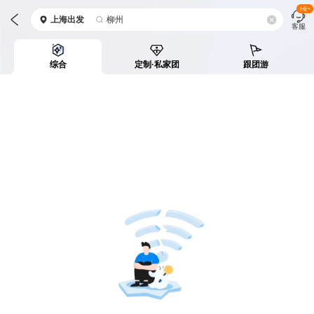
Hi~
上海
出发
柳州
客服
综合
定制·私家团
跟团游