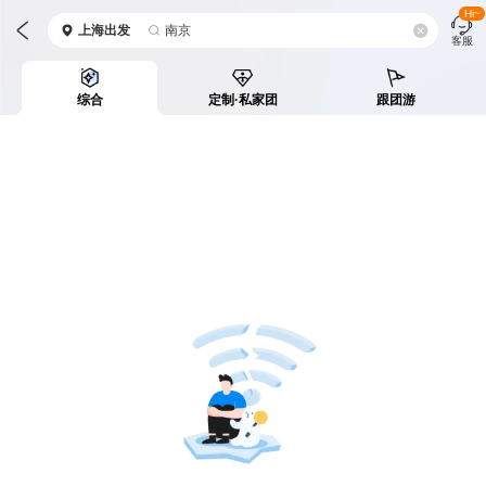
Hi~
上海
出发
南京
客服
综合
定制·私家团
跟团游