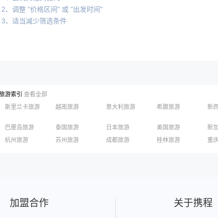
2、调整 "价格区间" 或 "出发时间"
3、适当减少筛选条件
旅游索引
查看全部
斯里兰卡旅游
越南旅游
意大利旅游
希腊旅游
新
巴厘岛旅游
泰国旅游
日本旅游
美国旅游
新
长滩岛旅游
迪拜旅游
清迈旅游
柬埔寨旅游
英
杭州旅游
苏州旅游
成都旅游
桂林旅游
重
俄罗斯旅游
丽江旅游
黄山旅游
嘉兴旅游
泉州旅游
深
香港旅游
澳门旅游
台湾旅游
加盟合作
关于携程