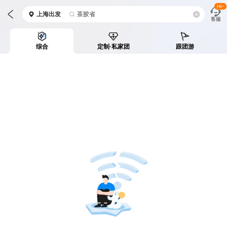
Hi~
上海
出发
茶胶省
客服
综合
定制·私家团
跟团游