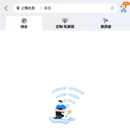
Hi~
上海
出发
泰国
客服
综合
定制·私家团
跟团游