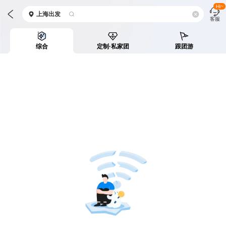
Hi~
上海
出发
客服
综合
定制·私家团
跟团游