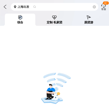
Hi~
上海
出发
客服
综合
定制·私家团
跟团游