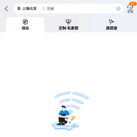
Hi~
上海
出发
无锡
客服
综合
定制·私家团
跟团游