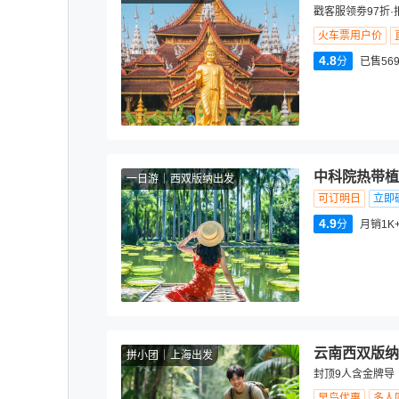
戳客服领劵97折·
火车票用户价
4.8
分
已售569
中科院热带植
一日游
西双版纳出发
可订明日
立即
4.9
分
月销1K
云南西双版纳
拼小团
上海出发
封顶9人含金牌导
早鸟优惠
多人