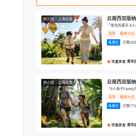
云南西双版纳
拼小团
上海出发
「发光的夏天 9
直降
暑期大促
4.9
分
已售265
青年
云南西双版纳
拼小团
上海出发
『9人亲子Fami
直降
暑期大促
4.8
分
已售77
青年