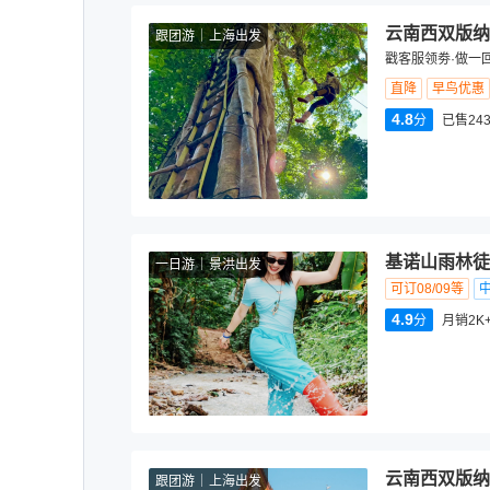
云南西双版纳
跟团游
上海出发
戳客服领劵·做一
直降
早鸟优惠
4.8
分
已售243
基诺山雨林徒
一日游
景洪出发
可订08/09等
4.9
分
月销2K
云南西双版纳
跟团游
上海出发