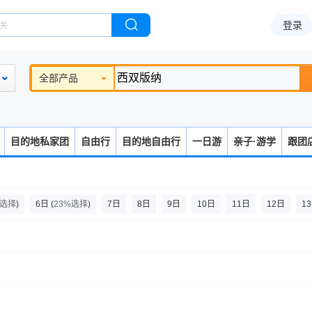
登录
全部产品
目的地私家团
自由行
目的地自由行
一日游
亲子·游学
跟团
%选择
)
6日
(
23%选择
)
7日
8日
9日
10日
11日
12日
1