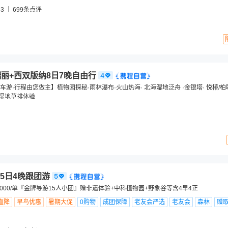
3
699
条点评
瑞丽+西双版纳8日7晚自由行
游·行程由您做主】植物园探秘·雨林瀑布·火山热海· 北海湿地泛舟 ·金银塔· 悦椿/柏
赠北海湿地草排体验
5日4晚跟团游
000/单『金牌导游15人小团』赠非遗体验+中科植物园+野象谷等含4早4正
直降
早鸟优惠
暑期大促
0购物
成团保障
老友会严选
老友会
森林
赠