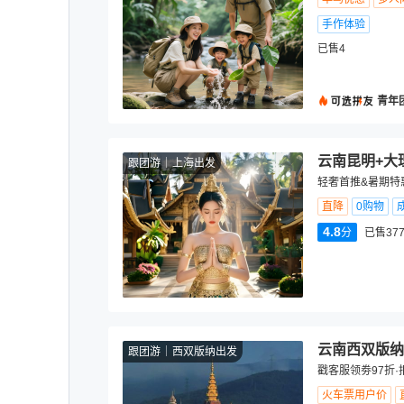
手作体验
已售4
青年
云南昆明+大
跟团游
上海出发
轻奢首推&暑期特
直降
0购物
4.8
分
已售377
云南西双版纳
跟团游
西双版纳出发
戳客服领劵97折·
火车票用户价