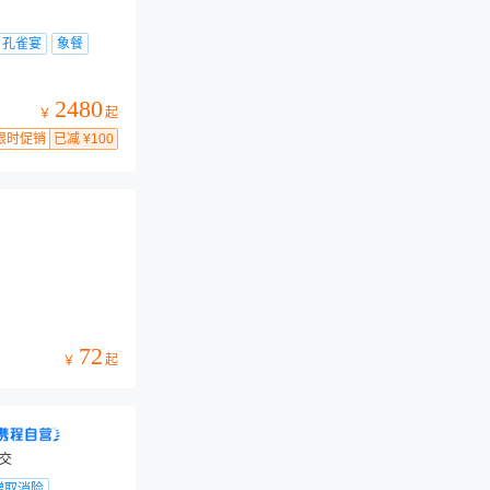
孔雀宴
象餐
2480
起
￥
限时促销
已减 ¥100
72
起
￥
景交
赠取消险