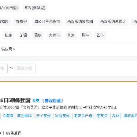
4钻
(
高档型
)
5钻
(
豪华型
)
植物园
野象谷
湄公河星光夜市
西双版纳傣族园
西双版纳总佛寺
西
蘑菇屋
西双版纳勐泐文化旅游区
西双版纳野生动物园
热带花卉园
般若
杭州
无锡
昆明
大理市
普洱
腾冲
芒市
/ 供应商
～
6日5晚跟团游
赔付1000/单「金牌导游」赠亲子非遗体验·雨林徒步+中科植物园+5早5正
0购物
成团保障
亲子友好
家庭友好
老友会严选
老友会
森林
赠取消
9
99
条点评