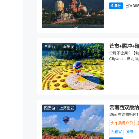
4.8
分
已售388
芒市+腾冲+
自由行
上海出发
全程不含用车【包车
Citywalk·· 
云南西双版纳
跟团游
上海出发
纯玩·有购物赔付1
火车票用户价
孔雀宴
象餐