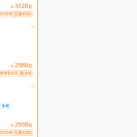
3128
起
￥
限时促销
已减 ¥100
广告
2988
起
￥
拼满享返现
返 ¥40
广告
象餐
2938
起
￥
限时促销
已减 ¥300