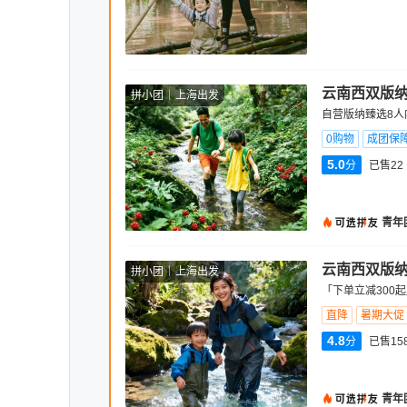
云南西双版纳
拼小团
上海出发
自营版纳臻选8人内
0购物
成团保
5.0
分
已售22
青年
云南西双版纳
拼小团
上海出发
「下单立减300起
直降
暑期大促
4.8
分
已售15
青年