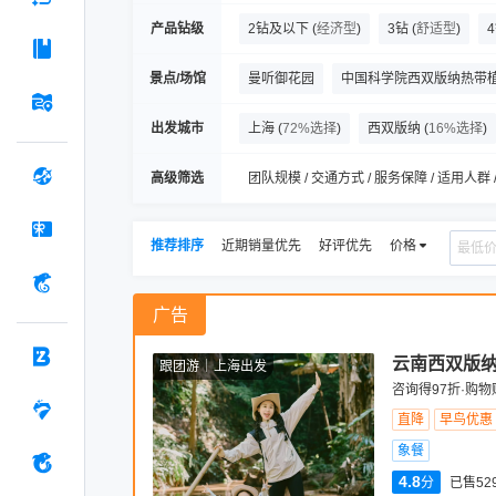
产品钻级
2钻及以下
(
经济型
)
3钻
(
舒适型
)
景点/场馆
曼听御花园
中国科学院西双版纳热带
景洪市大金塔寺
曼掌村
西双版纳
出发城市
上海
(
72%选择
)
西双版纳
(
16%选择
)
太阳河森林公园
孔雀公主大剧院
高级筛选
团队规模 / 交通方式 / 服务保障 / 适用人群 
推荐排序
近期销量优先
好评优先
价格
广告
云南西双版纳
跟团游
上海出发
咨询得97折·购物
直降
早鸟优惠
象餐
4.8
分
已售52