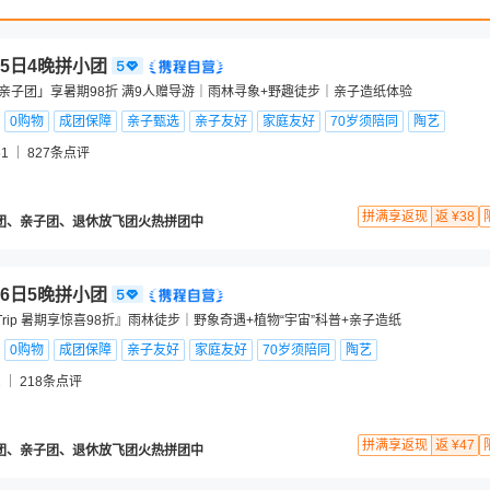
5日4晚拼小团
人亲子团」享暑期98折 满9人赠导游｜雨林寻象+野趣徒步｜亲子造纸体验
0购物
成团保障
亲子甄选
亲子友好
家庭友好
70岁须陪同
陶艺
1
827
条点评
拼满享返现
返 ¥38
团、亲子团、退休放飞团火热拼团中
6日5晚拼小团
lyTrip 暑期享惊喜98折』雨林徒步｜野象奇遇+植物“宇宙”科普+亲子造纸
0购物
成团保障
亲子友好
家庭友好
70岁须陪同
陶艺
1
218
条点评
拼满享返现
返 ¥47
团、亲子团、退休放飞团火热拼团中