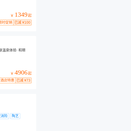
1349
起
￥
限时促销
已减 ¥100
联温泉体验· 和顺
4906
起
￥
酒店特惠
已减 ¥73
取消险
陶艺