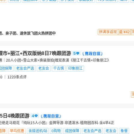
拼满享返现
返 ¥42
团、亲子团、退休放飞团火热拼团中
理市+丽江+西双版纳8日7晚跟团游
惠｜20人小团+雪山大索+换装旅拍|赠双表演《丽江千古情+印象丽江》
成团保障
老友会严选
老友会
千古情
印象丽江
0
1220
条点评
5日4晚跟团游
拒绝走马观花『纯玩15人小团』金牌导游·非遗泼水·植物园百科·含4早4正
直降
早鸟优惠
含接送机/站
0购物
成团保障
老友会严选
老友会
象餐