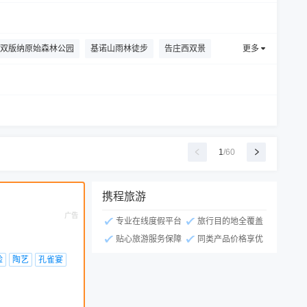
双版纳原始森林公园
基诺山雨林徒步
告庄西双景
更多
寺
湄公河·六国水上市场
江边夜市
1
/
60
携程旅游
广告
专业在线度假平台
旅行目的地全覆盖
贴心旅游服务保障
同类产品价格享优
险
陶艺
孔雀宴