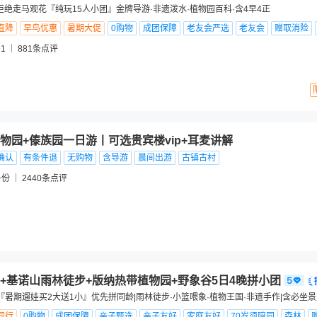
拒绝走马观花『纯玩15人小团』金牌导游·非遗泼水·植物园百科·含4早4正
直降
早鸟优惠
暑期大促
0购物
成团保障
老友会严选
老友会
赠取消险
1
881
条点评
物园+傣族园一日游丨可选贵宾楼vip+耳麦讲解
确认
有条件退
无购物
含导游
晨间出游
古镇古村
+份
2440
条点评
+基诺山雨林徒步+版纳热带植物园+野象谷5日4晚拼小团
『暑期遛娃买2大送1小』优先拼同龄|雨林徒步·小篮喂象·植物王国·非遗手作|含必坐
同行
0购物
成团保障
亲子甄选
亲子友好
家庭友好
70岁须陪同
森林