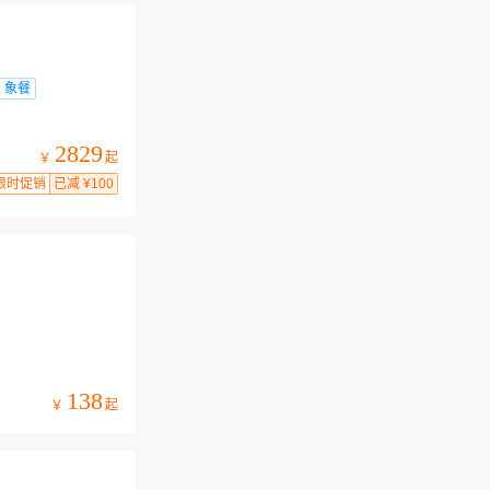
象餐
2829
起
￥
限时促销
已减 ¥100
138
起
￥