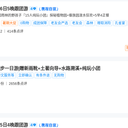
6日5晚跟团游
回雨林的野孩子『15人纯玩小团』探秘植物园+傣族园泼水狂欢+5早4正餐
暑期大促
0购物
成团保障
老友会严选
老友会
森林
赠取消险
孔雀宴
2
414
条点评
步一日游|赠新雨靴+土著向导+水路溯溪+纯玩小团
中文服务等
立即确认
有条件退
无购物
+份
2656
条点评
5日4晚跟团游