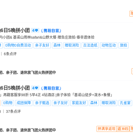
6日5晚拼小团
小团& 基诺山雨林safari&山野大餐·赠告庄旅拍·傣非遗体验
障
0购物0自费活动
亲子友好
森林
赠取消险
古法造纸
动物互动
旅拍
6
条点评
团、亲子团、退休放飞团火热拼团中
6日5晚拼小团
」再戳客服享98折 5早4正 4钻酒店 |亲子体验「基诺山徒步+泼水+象餐」
0购物
成团保障
亲子甄选
亲子友好
家庭友好
森林
赠取消险
孔雀宴
8
37
条点评
拼满享返现
返 ¥45
团、亲子团、退休放飞团火热拼团中