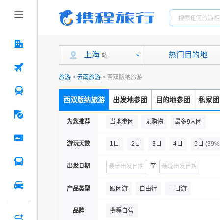
上海
热门目的地
站
旅游
>
云南旅游
>
西双版纳旅游
西双版纳旅游
出发地参团
目的地参团
私家团
为您推荐
当地参团
无购物
最多9人团
游玩天数
1日
2日
3日
4日
5日
(
39
出发日期
至
产品类型
跟团游
自由行
一日游
品牌
携程自营