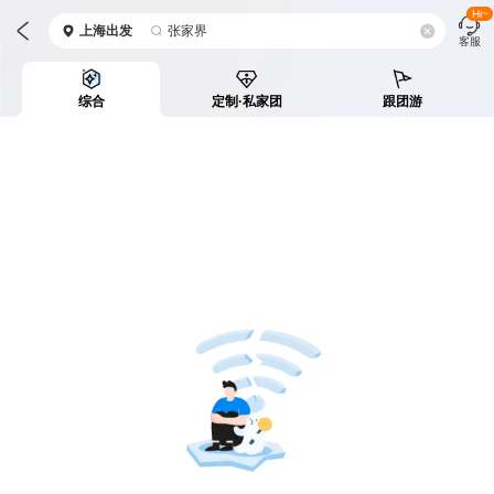
Hi~
上海
出发
张家界
客服
综合
定制·私家团
跟团游