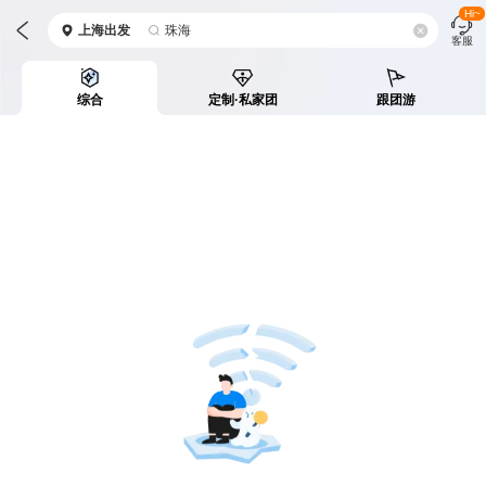
Hi~
上海
出发
珠海
客服
综合
定制·私家团
跟团游