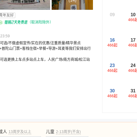
(
14
)
09
10
青年友好
466
（取消险除外）
3:59
16
17
可选/不做虚假宣传/实在的优惠/注重质量/精华景点
466
起
466
+普陀山门票+客栈住宿+早餐+导游+耳麦等我们安排出行
，可选更换上车点多站点上车，人民广场/南方商城/松江站
23
24
466
起
466
30
31
466
起
466
成人
儿童
13周岁及以上
2-13周岁(不含)