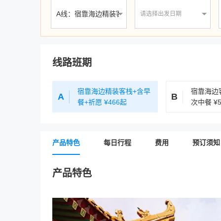
请选择出发日期
线路班期
宿靠海边精装客栈+含早
宿靠海边
A
B
餐+祈愿
¥466起
次中餐
¥
产品特色
每日行程
费用
预订须知
产品特色