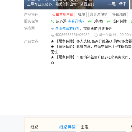
—用户点评
王导专业又贴心，熟悉普陀山每一处景点典
故与礼佛文化，耐心讲解寺院历史、祈福礼
产品特色
火车票用户价
禅院
含导游服务
特价精选
仪和许愿讲究。行程规划合理，避开人流不
赶路，全程细心提醒注意事项，服务周到温
服务保障
放心游
查看详情
>
0购物
成团保障
和。跟着王导游玩省心又安心，沉浸式感受
供应商
舟山佛海旅行社
，提供售前咨询服务
海天佛国的静谧，旅途圆满舒心，值得强烈
4008663333转06932
周一至周日：00:00至2
推荐！
产品卖点
★ 【服务保障】多人选择/高评分线路/无购物/多套餐
★ 【缤纷体验】套餐包含，往返空调巴士+往返船票
无忧
★ 【服务保障】可现询补差价升级2+1座商务大巴
点
线路
线路详情
出发