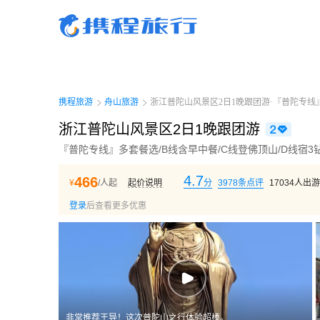
携程旅行-携程旅行-携程旅行-携程旅行-携程旅行-携程旅行-携程旅行-携程旅行-携程
行-携程旅行-携程旅行-携程旅行-携程旅行-携程旅行-携程旅行-携程旅行-携程旅行-携
旅行-携程旅行-携程旅行-携程旅行-携程旅行
携程旅游
舟山旅游
浙江普陀山风景区2日1晚跟团游·『普陀专线』
浙江普陀山风景区2日1晚跟团游
『普陀专线』多套餐选/B线含早中餐/C线登佛顶山/D线宿3
4.7
466
¥
/人起
起价说明
分
3978
条点评
17034
人出游
登录
后查看更多优惠
非常推荐王导！这次普陀山之行体验超棒。