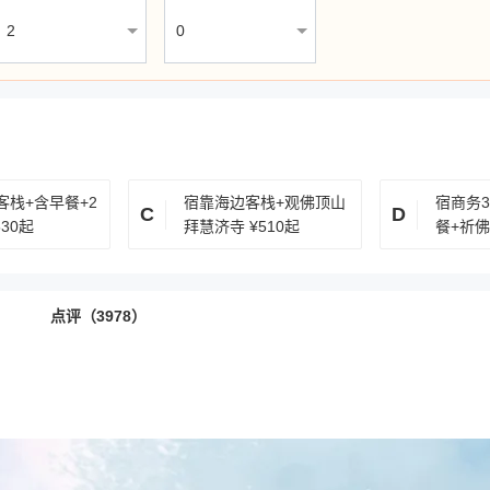
客栈+含早餐+2
宿靠海边客栈+观佛顶山
宿商务
C
D
530起
拜慧济寺
¥510起
餐+祈佛
点评（3978）