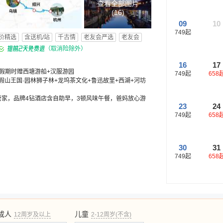
查看全部图片
(
16
)
09
10
749
起
价精选
含送机/站
千古情
老友会严选
老友会
（取消险除外）
16
17
假期时赠西塘游船+汉服游园
749
起
658
假山王国·园林狮子林+龙坞茶文化+鲁迅故里+西湖+河坊
管家，品牌4钻酒店含自助早，3顿风味午餐，爸妈放心游
23
24
749
起
658
30
31
749
起
658
成人
儿童
12周岁及以上
2-12周岁(不含)