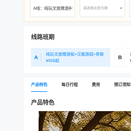
请选择出发日期
线路班期
纯玩文旅赠游船+汉服游园+茶歇
A
B
¥658起
产品特色
每日行程
费用
预订须知
产品特色