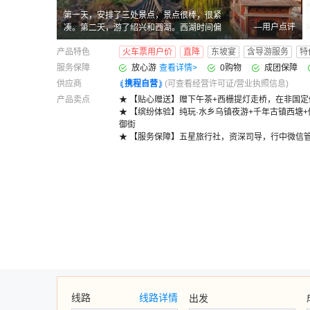
第一天，安排了三处景点，景点很棒，很紧
—用户点评
凑。第二天，游了绍兴和西湖。西湖时间偏
短。晚上的宋城因为人少而取消，变成了自
产品特色
火车票用户价
直降
东坡宴
含导游服务
特
由活动，也不错，自己去了钱江灯光秀观夜
景。第三天的河坊街一般。司机服务很好，
服务保障
放心游
查看详情
>
0购物
成团保障
唯一遗憾的是最后一天大巴空调出了点问
供应商
携程自营
(可查看经营许可证/营业执照信息)
题，有点热。
产品卖点
★ 【贴心赠送】赠下午茶+西栅提灯走桥，在非国定
★ 【缤纷体验】纯玩·水乡乌镇夜游+千年古镇西塘+
御街
★ 【服务保障】五星旅行社，资深司导，行中微信
线路
线路详情
出发