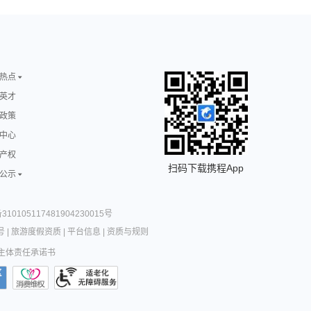
热点
英才
政策
中心
产权
扫码下载携程App
公示
10105117481904230015号
号
|
旅游度假资质
|
平台信息
|
资质与规则
主体责任承诺书