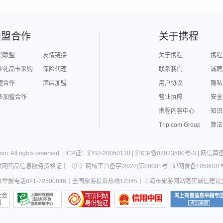
加盟合作
关于携程
销联盟
友情链接
关于携程
携程
业礼品卡采购
保险代理
联系我们
诚聘
理合作
酒店加盟
用户协议
隐私
多加盟合作
营业执照
安全
携程内容中心
知识
Trip.com Group
算法
com
. All rights reserved. |
ICP证：沪B2-20050130
|
沪ICP备08023580号-3
|
网信算备3
联网药品信息服务资格证
丨
（沪）网械平台备字[2022]第00001号
|
沪网食备1050001
报电话021-22500846
丨
全国旅游投诉热线12345
丨
上海市旅游网站落实诚信建设
社会
网