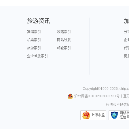
旅游资讯
宾馆索引
攻略索引
分
机票索引
网站导航
企
旅游索引
邮轮索引
代
企业差旅索引
更
Copyright©
1999-
2026
,
ctrip.
沪公网备31010502002731号
丨
互
违法和不良信息举
网络
上海市监
征信