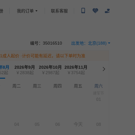
册
我的订单
联系客服
携程旅行-携程旅行-携程旅行-携程旅行-携程旅行-携程旅行-携程旅行-携程旅行-携程旅
-携程旅行-携程旅行-携程旅行-携程旅行-携程旅行-携程旅行-携程旅行-携程旅行-携程
编号：
35016510
出发地：
北京
(188)
为1成人起价
·计价可能有延迟，请以下单时为准
6年8月
2026年9月
2026年10月
2026年11月
52
起
￥2838
起
￥2987
起
￥3754
起
一
周二
周三
周四
周五
周六
建军节
01
04
05
06
今天
08