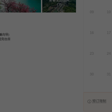
查看全部图片
(
7
)
09
10
16
17
兼向导)
轮阳台房
23
24
30
31
预订限制