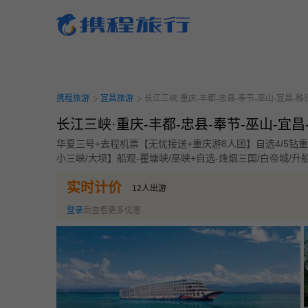
携程旅行-携程旅行-携程旅行-携程旅行-携程旅行-携程旅行-携程旅行-携程旅行-携程
行-携程旅行-携程旅行-携程旅行-携程旅行-携程旅行-携程旅行-携程旅行-携程旅行-携
旅行-携程旅行-携程旅行-携程旅行-携程旅行
携程旅游
宜昌旅游
长江三峡·重庆-丰都-忠县-奉节-巫山-宜昌-秭归
长江三峡·重庆-丰都-忠县-奉节-巫山-宜昌
华夏三号+去程机票【无忧接送+重庆游8人团】自选4/5钻
小三峡/大坝】船观-瞿塘峡/巫峡+自选-烽烟三国/白帝城/升
实时计价
12
人出游
登录
后查看更多优惠