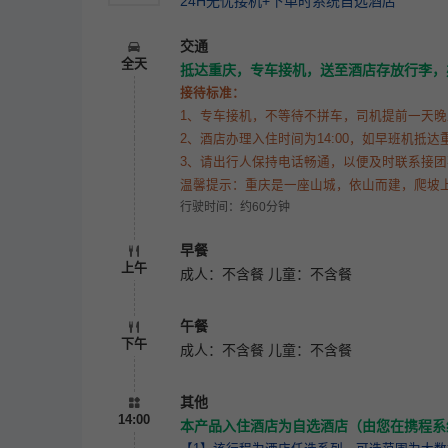
24H无忧接机+下单时系统自选酒店
交通
全天
抵达重庆，专车接机，送至酒店存放行李，
接待标准：
1、专车接机，不等待不拼车，司机提前一天晚
2、酒店办理入住时间为14:00，如早班机
3、请出行人保持电话畅通，以便及时联系接团
温馨提示：重庆是一座山城，依山而建，爬坡
行驶时间：约60分钟
早餐
上午
成人：不含餐 儿童：不含餐
午餐
下午
成人：不含餐 儿童：不含餐
其他
14:00
本产品入住酒店为自选酒店（由您在携程系