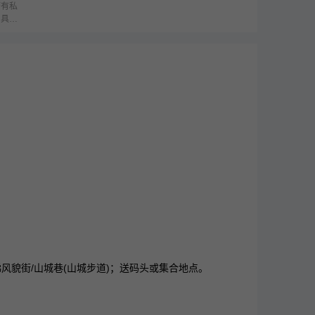
带有私
，具体
梯风貌街/山城巷(山城步道)；送码头或集合地点。