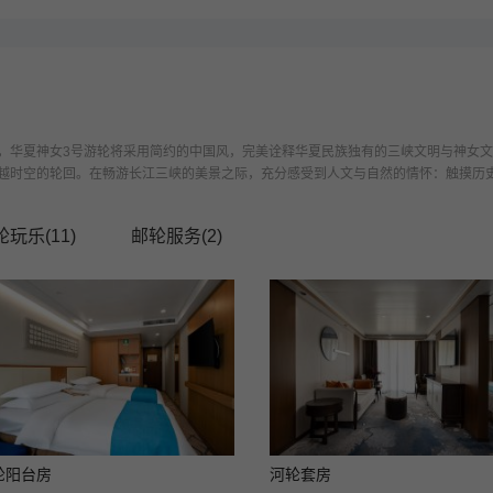
，华夏神女3号游轮将采用简约的中国风，完美诠释华夏民族独有的三峡文明与神女
时空的轮回。在畅游长江三峡的美景之际，充分感受到人文与自然的情怀：触摸历史的
轮玩乐(
11
)
邮轮服务(
2
)
轮阳台房
河轮套房