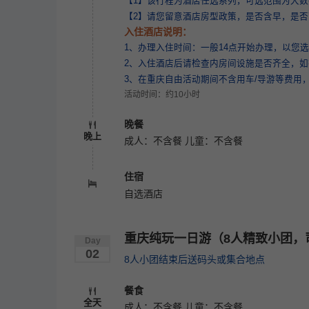
【1】该行程为酒店任选系列，可选范围为大
【2】请您留意酒店房型政策，是否含早，是
入住酒店说明：
1、办理入住时间：一般14点开始办理，以您
2、入住酒店后请检查内房间设施是否齐全，
3、在重庆自由活动期间不含用车/导游等费用
活动时间：约10小时
晚餐
晚上
成人：不含餐 儿童：不含餐
住宿
自选酒店
重庆纯玩一日游（8人精致小团，
Day
02
8人小团结束后送码头或集合地点
餐食
全天
成人：不含餐 儿童：不含餐