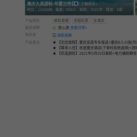
重庆大美游轮
·
华夏三号
4
了解更多>
吨位：
15000
吨
载客：
650
人
首航：
2021年
楼层：
8
层
产品特色
邮轮套餐
去程机票
含酒店
服务保障
放心游
查看详情
>
供应商
渝航假期
产品卖点
★ 【无忧旅程】重庆宜昌专车接送+重庆8人小团(司
★ 【尊享入住】自选重庆酒店(下单时系统选择)+游
★ 【优选游轮】2021年5月20日首航+电力辅助静音