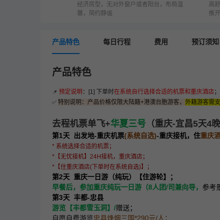
经济房型，无对外窗户或者阳台，布局温
高
馨，简约静谧
推
产品特色
预定说明
：[1] 下单时
在系统自行选择合适的机票和重庆酒店
；
📌
特别说明：产品价格仅限大陆籍+港澳台胞游客，
外籍游客需支付
✅
去程机票单飞+
华夏三号
（重庆-宜昌5天4
第1天 出发地-重庆机票
(系统自选)
-重庆接机，住
重庆
* 系统选择合适的机票；
*【无忧接机】24H接机，重庆酒店；
*【住重庆酒店(下单时在系统自选)】；
第2天 重庆一日游（纯玩）
【住游轮】；
早餐后，参加
重庆纯玩一日游（8人团/司兼向导，
参考
第3天 丰都-忠县
游览【丰都雪玉洞】
/
赠送；
自愿自费游览
忠县烽烟三国*290元/人；