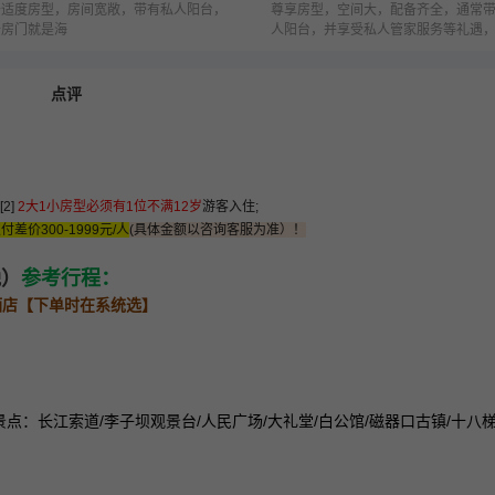
舒适度房型，房间宽敞，带有私人阳台，
尊享房型，空间大，配备齐全，通常
开房门就是海
人阳台，并享受私人管家服务等礼遇
因邮轮公司而不同
[2]
2大1小房型必须有1位不满12岁
游客入住;
差价300-1999元/人
(具体金额以咨询客服为准）！
晚）
参考行程：
酒店【下单时在系统选】
景点：长江索道/李子坝观景台/人民广场/大礼堂/白公馆/磁器口古镇/十八