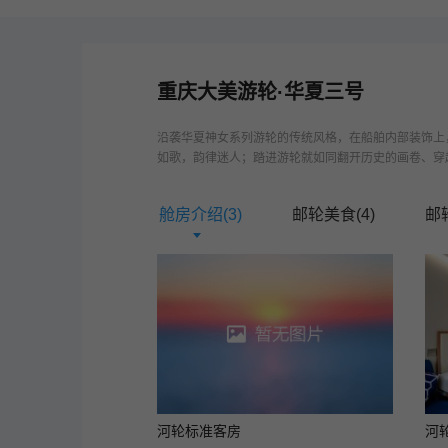
重庆大美游轮
·
华夏三号
沿袭华夏神女系列游轮的传统风格，在船舶内部装饰上
如歌，韵律迷人；踏进游轮就如同翻开历史的画卷、穿越
舱房介绍(
3
)
邮轮美食(
4
)
邮
河轮标准客房
河