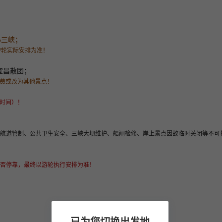
小三峡；
游轮实际安排为准！
达宜昌散团；
自费或改为其他景点！
时间）！
策航道管制、公共卫生安全、三峡大坝维护、船闸检修、岸上景点因故临时关闭等不可
否停靠，最终以游轮执行安排为准！