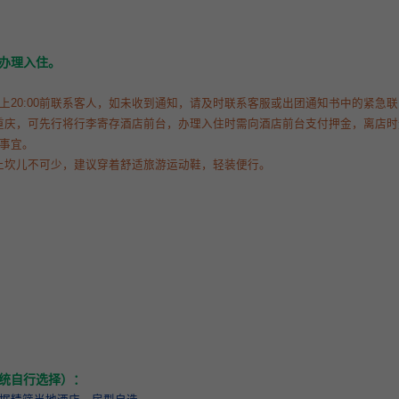
办理入住。
上20:00前联系客人，如未收到通知，请及时联系客服或出团通知书中的紧急
抵达重庆，可先行将行李寄存酒店前台，办理入住时需向酒店前台支付押金，离店
事宜。
上坎儿不可少，建议穿着舒适旅游运动鞋，轻装便行。
统自行选择）：