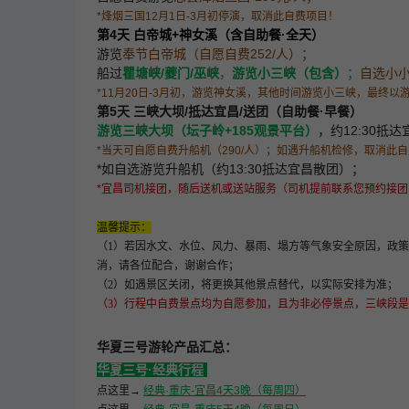
*烽烟三国12月1日-3月初停演，取消此自费项目！
第4天 白帝城+神女溪（含自助餐·全天）
游览
奉节白帝城（自愿自费252/人）；
船过
瞿塘峡/夔门/巫峡
，
游览
小三峡（包含）
；
自选小
*11月20日-3月初，游览神女溪，其他时间游览小三峡，最终以
第5天 三峡大坝/抵达宜昌/送团（自助餐
·早餐
）
游览
三峡大坝（坛子岭+185观景平台）
，约12:30抵
*当天可自愿自费升船机（290/人）；如遇升船机检修，取消此
*如自选游览升船机（约13:30抵达宜昌散团）；
*宜昌司机接团，随后送机或送站服务（司机提前联系您预约接团
温馨提示：
（1）若因水文、水位、风力、暴雨、塌方等气象安全原因，政
消，请各位配合，谢谢合作；
（2）如遇景区关闭，将更换其他景点替代，以实际安排为准；
（3）行程中自费景点
均为自愿参加
，且为非必停景点，三峡段是
华夏三号游轮产品汇总：
华夏三号·经典行程
点这里→
经典·重庆-宜昌4天3晚（每周四）