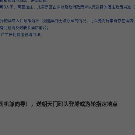
数据精筛当地酒店，房型自选。
否可3人间、可否加床、儿童是否占床以及取消政策皆以您选择的酒店政策为准
选择的酒店入住政策为准（如遇早到无法办理的情况，可以先将行李寄存在酒店
如有问题请及时联系酒店前台；
，产生任何费用敬请自理；
司机兼向导），送朝天门码头登船或游轮指定地点