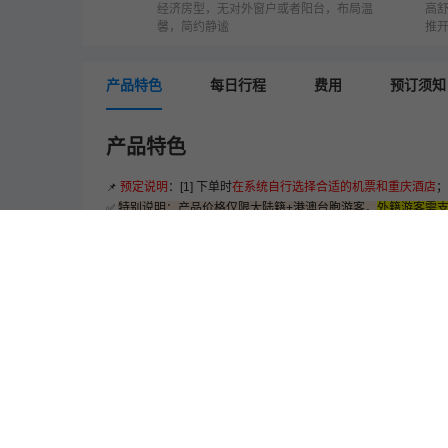
经济房型，无对外窗户或者阳台，布局温
高
馨，简约静谧
推
产品特色
每日行程
费用
预订须知
产品特色
预定说明
：[1] 下单时
在系统自行选择合适的机票和重庆酒店
；
📌
特别说明：产品价格仅限大陆籍+港澳台胞游客，
外籍游客需支付
✅
去程机票单飞+
华夏三号
（宜昌-重庆6天5
第1天 出发地-宜昌机票
(
系统自选机票)
-宜昌接机
【住
*【无忧接机】24H接机，送游客中心或东站乘坐交通车，统一
* 如果航班过晚，可以直接送至茅坪码头登船。
第2天 宜昌
游览
三峡大坝
/赠送；
当天自愿自费：升船机*(或屈原祠)+三峡人家；
*如遇升船机检修，取消此项目或改为其他景点。
第3天 巫山
游览
小三峡
(或神女溪)
/赠送；