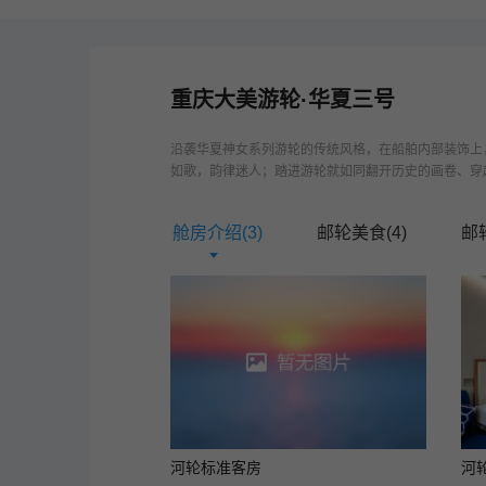
重庆大美游轮
·
华夏三号
沿袭华夏神女系列游轮的传统风格，在船舶内部装饰上
如歌，韵律迷人；踏进游轮就如同翻开历史的画卷、穿越
舱房介绍(
3
)
邮轮美食(
4
)
邮
河轮标准客房
河