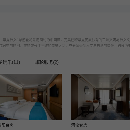
，华夏神女3号游轮将采用简约的中国风，完美诠释华夏民族独有的三峡文明与神女
时空的轮回。在畅游长江三峡的美景之际，充分感受到人文与自然的情怀：触摸历史的
轮玩乐(
11
)
邮轮服务(
2
)
轮阳台房
河轮套房