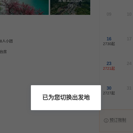
查看全部图片
(
8
)
09
10
16
17
8人小团
2730
起
阳台房
23
24
2721
起
30
31
2727
起
已为您切换出发地
预订限制