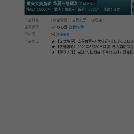
重庆大美游轮
·
华夏三号
4
了解更多>
吨位：
15000
吨
载客：
650
人
首航：
2021年
楼层：
8
层
产品特色
邮轮套餐
去程机票
含酒店
服务保障
放心游
查看详情
>
供应商
渝航假期
产品卖点
★ 【无忧旅程】去程机票+无忧接送+重庆纯玩1日游
★ 【优选游轮】2021年5月20日首航+电力辅助静音
★ 【尊享入住】自选4/5钻酒店(下单时选择)+游轮