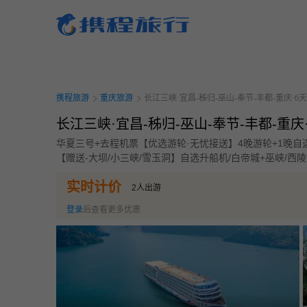
携程旅行-携程旅行-携程旅行-携程旅行-携程旅行-携程旅行-携程旅行-携程旅行-携程
行-携程旅行-携程旅行-携程旅行-携程旅行-携程旅行-携程旅行-携程旅行-携程旅行-携
旅行-携程旅行-携程旅行-携程旅行-携程旅行
携程旅游
重庆旅游
长江三峡·宜昌-秭归-巫山-奉节-丰都-重庆·6天
长江三峡·宜昌-秭归-巫山-奉节-丰都-重庆
华夏三号+去程机票【优选游轮·无忧接送】4晚游轮+1晚自
【赠送-大坝/小三峡/雪玉洞】自选升船机/白帝城+巫峡/西
实时计价
2
人出游
登录
后查看更多优惠