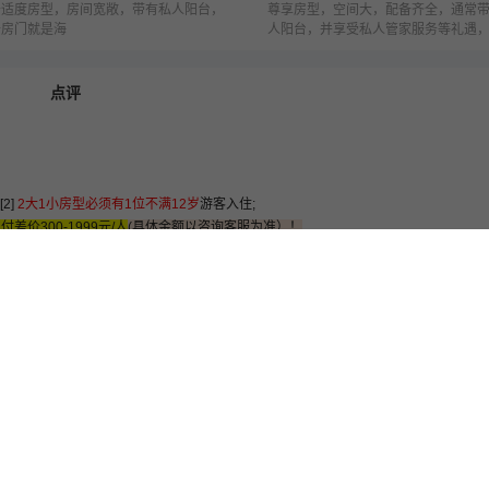
舒适度房型，房间宽敞，带有私人阳台，
尊享房型，空间大，配备齐全，通常
开房门就是海
人阳台，并享受私人管家服务等礼遇
因邮轮公司而不同
点评
[2]
2大1小房型必须有1位不满12岁
游客入住;
差价300-1999元/人
(具体金额以咨询客服为准）！
晚）
参考行程：
游轮】；
赴茅坪码头登船；