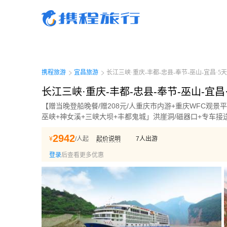
携程旅行-携程旅行-携程旅行-携程旅行-携程旅行-携程旅行-携程旅行-携程旅行-携程
行-携程旅行-携程旅行-携程旅行-携程旅行-携程旅行-携程旅行-携程旅行-携程旅行-携
旅行-携程旅行-携程旅行-携程旅行-携程旅行
携程旅游
宜昌旅游
长江三峡·重庆-丰都-忠县-奉节-巫山-宜昌·5天
长江三峡·重庆-丰都-忠县-奉节-巫山-宜昌
【赠当晚登船晚餐/赠208元/人重庆市内游+重庆WFC观景平
巫峡+神女溪+三峡大坝+丰都鬼城」洪崖洞/磁器口+专车接
2942
¥
/人起
起价说明
7
人出游
登录
后查看更多优惠