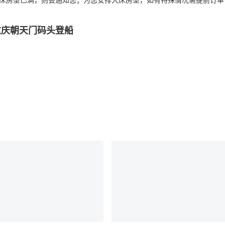
床房型已满，则会通知您；为您安排大床房型，如有特殊情况需提前订单
重庆朝天门码头登船