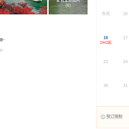
查看全部图片
(
6
)
今天
10
16
17
游~
2942
起
~
23
24
30
31
预订限制