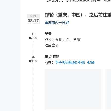
【温馨提示】订单默认安排双床房型，如双
邮轮（重庆，中国），之后前往
Day
08.17
重庆市内一日游
早餐
07:00
成人：含餐 儿童：含餐
酒店含早
景点/场馆
09:00
前往：
李子坝轻轨站(外观)
4.5
/5