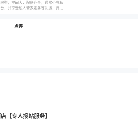
享房型，空间大，配备齐全，通常带有私
阳台，并享受私人管家服务等礼遇，具体
邮轮公司而不同
点评
酒店【专人接站服务】