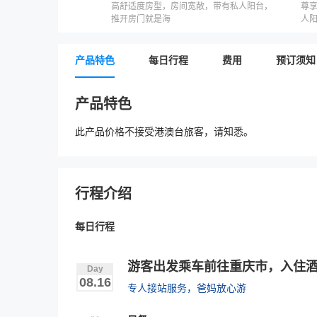
高舒适度房型，房间宽敞，带有私人阳台，
尊
推开房门就是海
人
因
产品特色
每日行程
费用
预订须知
产品特色
此产品价格不接受港澳台旅客，请知悉。
行程介绍
每日行程
游客出发乘车前往重庆市，入住
Day
08.16
专人接站服务，爸妈放心游