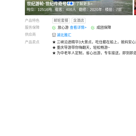
世纪游轮
·
世纪传奇号
4
了解更多>
吨位：
12516
吨
载客：
400
人
翻修：
2020
年
楼层：
7
层
产品特色
邮轮套餐
含酒店
服务保障
放心游
查看详情
>
成团保障
供应商
湖北雅汇
产品卖点
★ 三峡沿途精华3大景点，吃住都在船上，爸妈安心
★ 重庆导游带你嗨翻天，轻松畅游~
★ 为中老年人定制，省心出游，专车接送，即到即走