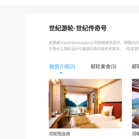
世纪游轮
·
世纪传奇号
由挪威Yran&Storbraaton公司担纲装饰设计，德国
引导长江游轮设计与建造的高科技技术革命。（信息更新
舱房介绍(
2
)
邮轮美食(
3
)
邮
河轮阳台房
河