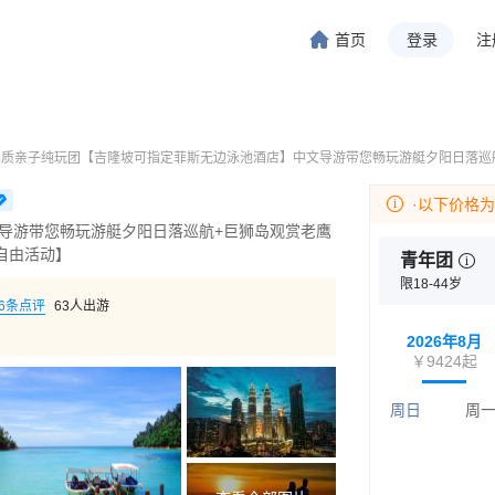
首页
登录
注
旅行-携程旅行-携程旅行-携程旅行-携程旅行-携程旅行-携程旅行-携程旅行-携程旅行-
程旅行-携程旅行-携程旅行-携程旅行-携程旅行-携程旅行-携程旅行-携程旅行-携程旅行
品质亲子纯玩团【吉隆坡可指定菲斯无边泳池酒店】中文导游带您畅玩游艇夕阳日落巡航+
·以下价格
导游带您畅玩游艇夕阳日落巡航+巨狮岛观赏老鹰
•自由活动】
青年团
限18-44岁
6
条点评
63
人出游
2026年8月
￥9424
起
周日
周