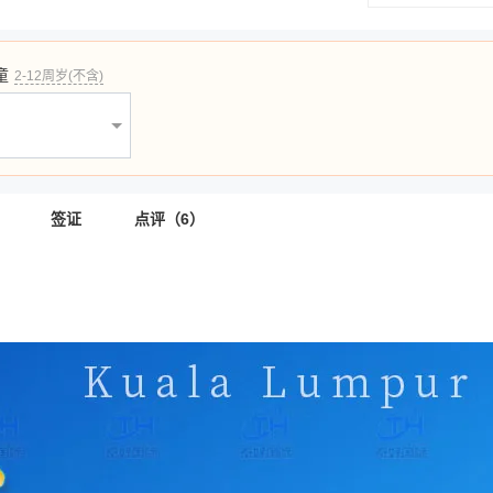
童
2-12周岁(不含)
签证
点评（6）