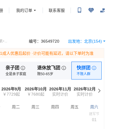
册
我的订单
联系客服
携程旅行-携程旅行-携程旅行-携程旅行-携程旅行-携程旅行-携程旅行-携程旅行-携程旅
-携程旅行-携程旅行-携程旅行-携程旅行-携程旅行-携程旅行-携程旅行-携程旅行-携程
编号：
36549720
出发地：
北京
(154)
...
为1成人优惠后起价
·计价可能有延迟，请以下单时为准
亲子团
退休放飞团
快拼团
全是亲子家庭
限50-65岁
不限人群
2026年9月
2026年10月
2026年11月
2026年12月
￥7729
起
￥7680
起
实时计价
实时计价
一
周二
周三
周四
周五
周六
建军节
01