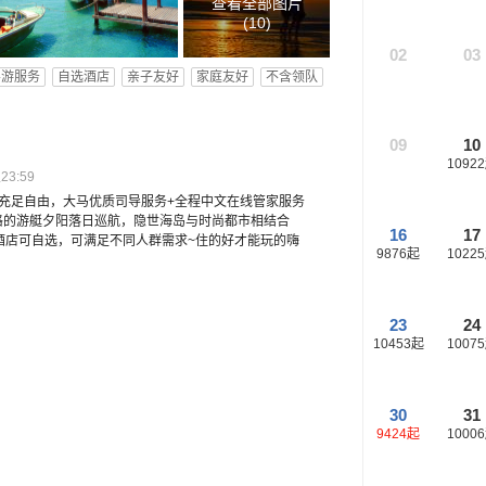
查看全部图片
(
10
)
02
03
导游服务
自选酒店
亲子友好
家庭友好
不含领队
09
10
10922
3:59
，充足自由，大马优质司导服务+全程中文在线管家服务
格的游艇夕阳落日巡航，隐世海岛与时尚都市相结合
16
17
钻酒店可自选，可满足不同人群需求~住的好才能玩的嗨
9876
起
10225
23
24
10453
起
10075
30
31
9424
起
10006