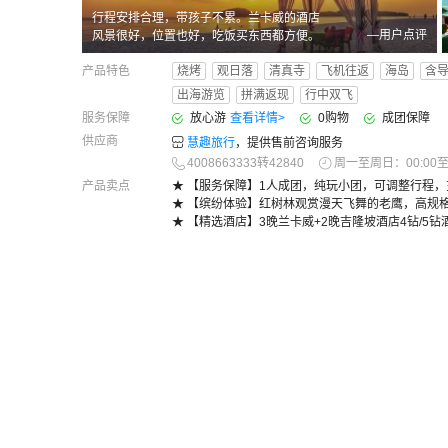
行程安排合理，带孩子不累。兰卡威的酒店
—用户点评
风景很好，位置也好，吃饭买东西都方便。
司导服务周到热情。
产品特色
烧烤
观日落
清真寺
飞机往返
海岛
含
出海游览
拼满返现
行中双飞
服务保障
放心游
查看详情
>
0购物
成团保障
供应商
慧趣旅行
，提供售前咨询服务
4008663333转42840
周一至周日：00:00至2
产品卖点
★ 【服务保障】1人成团，纯玩小团，可调整行程
★ 【缤纷体验】红树林观赏漫天飞舞的老鹰，高规
★ 【精选酒店】3晚兰卡威+2晚吉隆坡酒店4钻/5