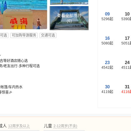
09
10
查看全部图片
5296
起
5390
(
6
)
可选
可加购导游服务
交通可选
16
17
5080
起
5051

瑞吉等好酒店随心选
23
24
/商务/老友出行·多种行程可选
4542
起
4511
30
31
滩帐篷/车内热水
4119
起
4116
惊喜🎉
成人
儿童
12周岁及以上
2-12周岁(不含)