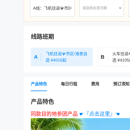
⑧赶海工具免费使用
请选择出发日期
（赠品到达青岛后领取，威海段无赠送）
线路班期
飞机往返💎市区/海景自
火车往返
A
B
选
¥4016起
选
¥410
产品特色
每日行程
费用
预订须知
产品特色
同款目的地参团产品
☛『点击这里』☚