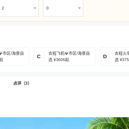
市区/海景自
去程飞机💎市区/海景自
去程火车
C
D
5起
选
¥3606起
选
¥37
点评（3）