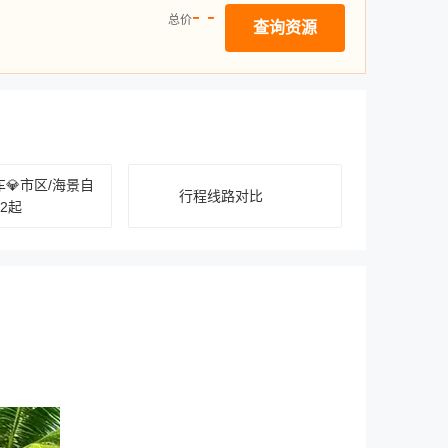
- -
总价
查询资源
💎市区/海景自
行程线路对比
52起