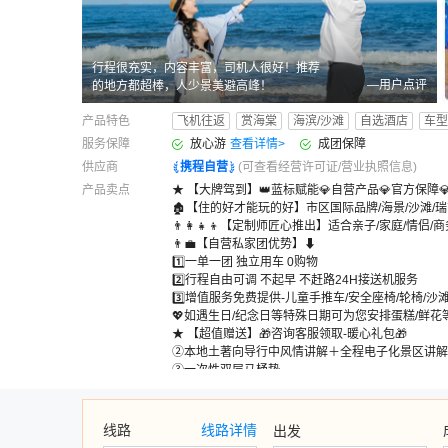
行程很充实，内容丰富，司机人很好！推荐
—用户点评
的地方都超棒，人少景美避高峰！
产品特色
飞机往返
赏海棠
海滨/沙滩
自选酒店
车型
服务保障
放心游
查看详情
>
成团保障
供应商
携程自营
(可查看经营许可证/营业执照信息)
产品卖点
★ 【大牌驾到】👑蓝标赋能💎自营产品💎官方保障
🏚️【住的好才能玩的好】市区国际品牌/海景/沙滩/
👨‍👩‍👧‍👦【定制师匠心推出】适合亲子/家庭/情侣
👨‍💼【自营私家团优势】⬇
1️⃣一单一团 独立用车 0购物
2️⃣行程自由可调 不起早 不赶路24H接送机服务
3️⃣增值服务免费提供-儿童手推车/安全座椅/轮椅/沙
💖如遇生日/纪念日等特殊日期可为您安排蛋糕/鲜花等
★ 【超值赠送】🎁咨询客服领取-暖心礼包🎁
②本地土著向导行中风情讲解＋全程电子化景区讲解
③一次性双层马桶垫
④便携式泡脚桶
⑤一次性床品四件套
⑥赶海洞洞鞋
线路
线路详情
出发
⑦城市旅行打卡盖章本