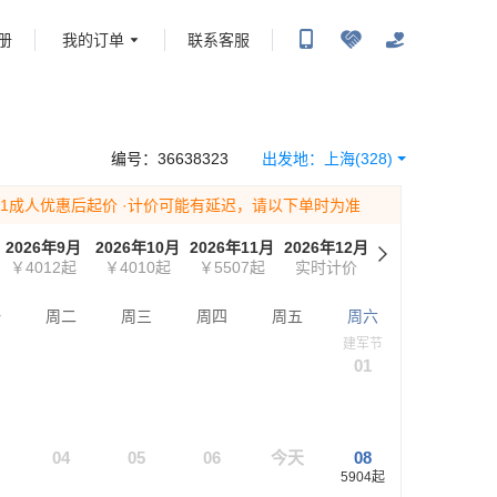
册
我的订单
联系客服
携程旅行-携程旅行-携程旅行-携程旅行-携程旅行-携程旅行-携程旅行-携程旅行-携程旅
-携程旅行-携程旅行-携程旅行-携程旅行-携程旅行-携程旅行-携程旅行-携程旅行-携程
编号：
36638323
出发地：
上海
(328)
为1成人优惠后起价
·计价可能有延迟，请以下单时为准
2026年9月
2026年10月
2026年11月
2026年12月
2027年1月
2
￥4012
起
￥4010
起
￥5507
起
实时计价
B线等可售
B
一
周二
周三
周四
周五
周六
建军节
01
04
05
06
今天
08
5904
起