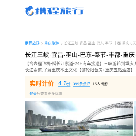
携程旅行-携程旅行-携程旅行-携程旅行-携程旅行-携程旅行-携程旅行-携程旅行-携程
行-携程旅行-携程旅行-携程旅行-携程旅行-携程旅行-携程旅行-携程旅行-携程旅行-携
旅行-携程旅行-携程旅行-携程旅行-携程旅行
携程旅游
重庆旅游
长江三峡·宜昌-巫山-巴东-奉节-丰都-重庆·6天
长江三峡·宜昌-巫山-巴东-奉节-丰都-重庆
【含去程飞机•赠长江索道•24H专车接送】三峡游轮到重庆,
长江索道,了解重庆本土文化【游轮阳台房+重庆五钻酒店】
4.6
实时计价
分
399
条点评
15
人出游
登录
后查看更多优惠