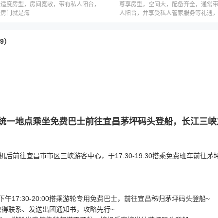
舒适度房型，房间宽敞，带有私人阳台，
尊享房型，空间大，配备齐全，通常
开房门就是海
人阳台，并享受私人管家服务等礼遇
因邮轮公司而不同
9）
至统一地点乘坐免费巴士前往宜昌茅坪码头登船，长江三峡
前往宜昌市市区三峡游客中心，于17:30-19:30搭乘免费班车前往茅
午17:30-20:00搭乘游轮专用免费巴士，前往宜昌秭归茅坪码头登船~
您取得联系、发送出团通知书，攻略先行~