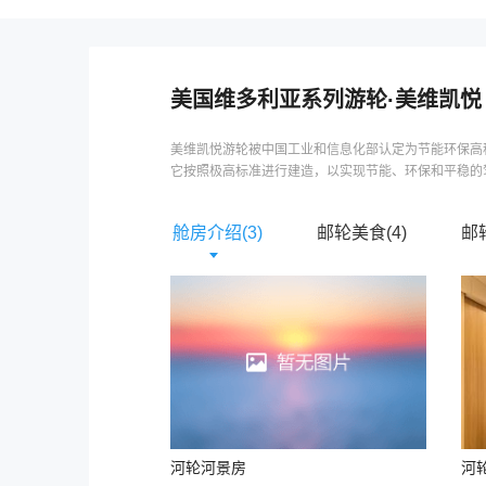
美国维多利亚系列游轮
·
美维凯悦
美维凯悦游轮被中国工业和信息化部认定为节能环保高
它按照极高标准进行建造，以实现节能、环保和平稳的驾
舱房介绍(
3
)
邮轮美食(
4
)
邮
河轮河景房
河