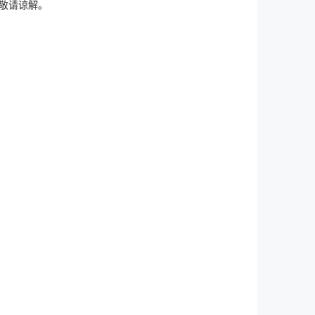
敬请谅解。
！