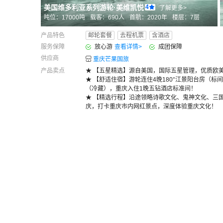
美国维多利亚系列游轮
·
美维凯悦
4
了解更多>
吨位：
17000
吨
载客：
690
人
首航：
2020年
楼层：
7
层
产品特色
邮轮套餐
去程机票
含酒店
服务保障
放心游
查看详情
>
成团保障
供应商
重庆芒果国旅
产品卖点
★ 【五星精选】源自美国，国际五星管理，优质欧
★ 【舒适住宿】游轮连住4晚180°江景阳台房（标
（冷藏），重庆入住1晚五钻酒店标准间！
★ 【精选行程】沿途领略诗歌文化、鬼神文化、三
庆，打卡重庆市内网红景点，深度体验重庆文化！