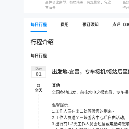
高性价比房型，布局精美，有观景窗，宜欣
高
赏海景
推
每日行程
费用
预订须知
点评（39
行程介绍
每日行程
Day
出发地-宜昌，专车接机/接站后
01
其他
全天
全国各地出发，前往水电之都宜昌，专车接机后
温馨提示：
1.工作人员在出口处等候您的到来~
2.工作人员送至三峡游客中心后自由活动，下
3.出行前1-2天工作人员会短信或电话与