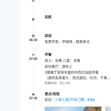
启航
其他
06:30
免费早茶、早咖啡、精美茶点
早餐
07:00
成人：含餐 儿童：含餐
前往餐厅：
游轮上
2楼餐厅享用丰盛的中西式自助早餐
（提供各类麦片、西点面包、吐司、干果，
用餐时间：约1小时
景点/场馆
07:30
前往：
三峡人家(不含门票)
4.5
/5