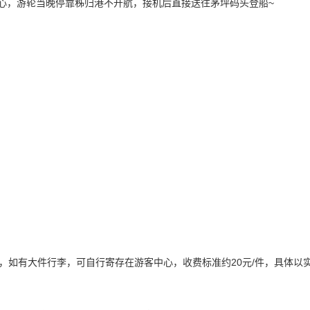
担心，游轮当晚停靠秭归港不开航，接机后直接送往茅坪码头登船~
，如有大件行李，可自行寄存在游客中心，收费标准约20元/件，具体以