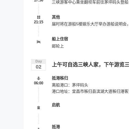
17:30
三峡游客中心乘坐翻坝车前往茅坪码头登船
其他
21:15
届时将在游船5楼娱乐大厅举办游船说明会
船上住宿
邮轮上
Day
上午可自选三峡人家，下午游览
02
抵港秭归
06:00
离船港口：茅坪码头
港口地址：宜昌市秭归县滨湖大道秭归港客运
启航
抵港