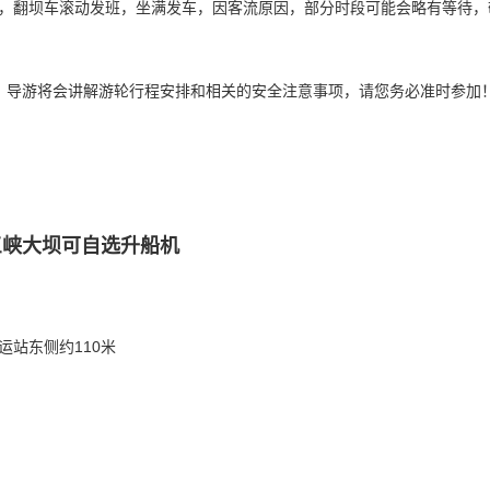
，翻坝车滚动发班，坐满发车，因客流原因，部分时段可能会略有等待，
，导游将会讲解游轮行程安排和相关的安全注意事项，请您务必准时参加
三峡大坝可自选升船机
站东侧约110米