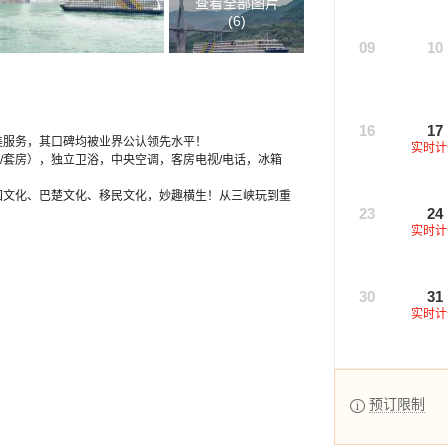
查看全部图片
(
6
)
09
10
16
17
美服务，其口碑均被业界公认领先水平！
实时计
间/套房），独立卫浴，中央空调，客房电视/电话，冰箱
国文化、巴楚文化、移民文化，妙趣横生！从三峡玩到重
23
24
实时计
30
31
实时计
预订限制