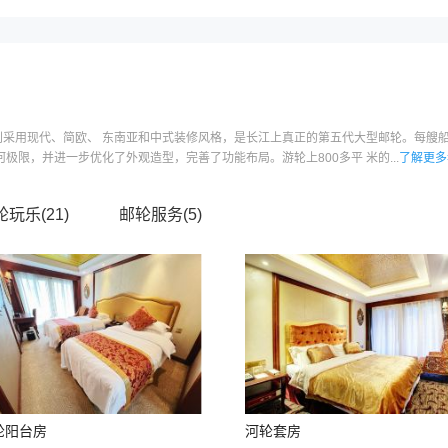
分别采用现代、简欧、 东南亚和中式装修风格，是长江上真正的第五代大型邮轮。每艘
极限，并进一步优化了外观造型，完善了功能布局。游轮上800多平 米的...
了解更多
轮玩乐(
21
)
邮轮服务(
5
)
轮阳台房
河轮套房