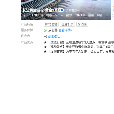
长江黄金游轮
·
黄金3号
3
了解更多>
吨位：
17000
吨
载客：
570
人
翻修：
2021
年
楼层：
6
层
产品特色
邮轮套餐
往返机票
含酒店
服务保障
放心游
查看详情
>
供应商
湖北雅汇
产品卖点
★ 【优选行程】三峡沿途精华3大景点，瞿塘峡|巫
★ 【缤纷景点】重庆导游带你嗨翻天，磁器口+李子
★ 【度假首选】为中老年人定制，省心出游，专车