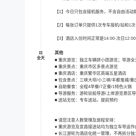
【1】今日只包含接机服务，不含自由活动
【2】每张订单只提供1次专车接机/站和1次
【3】酒店入住时间正常是14:00-次日12
其他
全天
■ 重庆游览：独立车辆拼小团游览；导游全
■ 重庆景点：重庆市区多景点游览
■ 重庆酒店：重庆繁华区高端五星酒店
■ 包含景点：三峡大坝/小三峡/丰都鬼城/
■ 自助餐食：全程4早餐/7正餐/1特色火锅
■ 导游服务：游轮驻船导游/上岸游览景区
■ 送站无忧：专车送站，提前预约
■ 请您注意人数管理及旅程安排：
● 重庆游览及宜昌接送站均为独立车导运作
● 长江游轮为酒店化统一管理，不再拆分