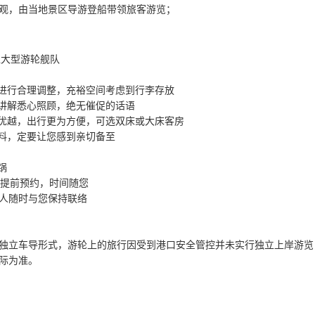
参观，由当地景区导游登船带领旅客游览；
吨超大型游轮舰队
数进行合理调整，充裕空间考虑到行李存放
心讲解悉心照顾，绝无催促的话语
更优越，出行更为方便，可选双床或大床客房
减料，定要让您感到亲切备至
锅
】提前预约，时间随您
系人随时与您保持联络
独立车导形式，游轮上的旅行因受到港口安全管控并未实行独立上岸游览
际为准。