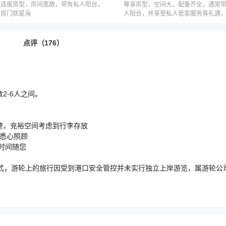
舒适度房型，房间宽敞，带有私人阳台，
尊享房型，空间大，配备齐全，通常
开房门就是海
人阳台，并享受私人管家服务等礼遇
因邮轮公司而不同
点评（176）
2-6人之间。
整，充裕空间考虑到行李存放
解悉心照顾
时间随您
式，游轮上的旅行因受到港口安全管控并未实行独立上岸游览，属游轮公