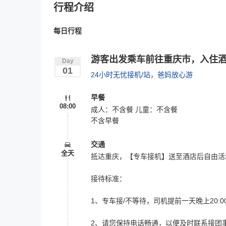
行程介绍
每日行程
游客出发乘车前往重庆市，入住
Day
01
24小时无忧接机/站，爸妈放心游
早餐
08:00
成人：不含餐 儿童：不含餐
不含早餐
交通
全天
抵达重庆，【专车接机】送至酒店后自由活
接待标准：
1、专车接/不等待，司机提前一天晚上20
2、请您保持电话畅通，以便及时联系接团