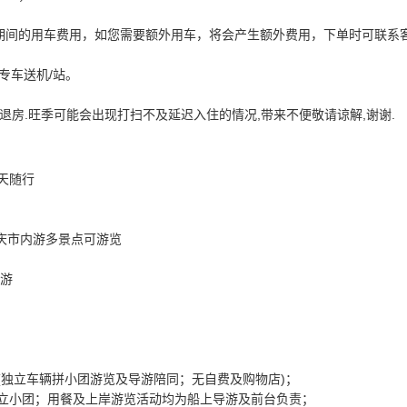
期间的用车费用，如您需要额外用车，将会产生额外费用，下单时可联系
专车送机/站。
:00退房.旺季可能会出现打扫不及延迟入住的情况,带来不便敬请谅解,谢谢.
天随行
重庆市内游多景点可游览
导游
(独立车辆拼小团游览及导游陪同；无自费及购物店)；
独立小团；用餐及上岸游览活动均为船上导游及前台负责；