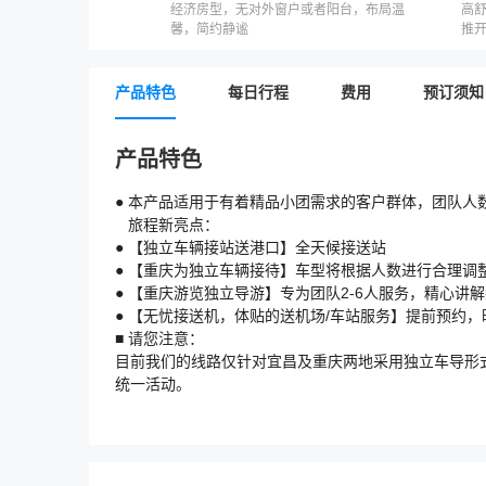
经济房型，无对外窗户或者阳台，布局温
高
馨，简约静谧
推
产品特色
每日行程
费用
预订须知
产品特色
● 本产品适用于有着精品小团需求的客户群体，团队人数
旅程新亮点：
● 【独立车辆接站送港口】全天候接送站
● 【重庆为独立车辆接待】车型将根据人数进行合理调
● 【重庆游览独立导游】专为团队2-6人服务，精心讲
● 【无忧接送机，体贴的送机场/车站服务】提前预约，
■ 请您注意：
目前我们的线路仅针对宜昌及重庆两地采用独立车导形
统一活动。