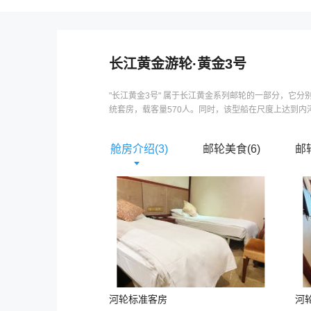
长江黄金游轮
·
黄金3号
"长江黄金3号" 属于长江黄金系列邮轮的一部分，它
统套房，载客量570人。同时，该型船在尺度上达到内河
舱房介绍(
3
)
邮轮美食(
6
)
邮
河轮标准客房
河