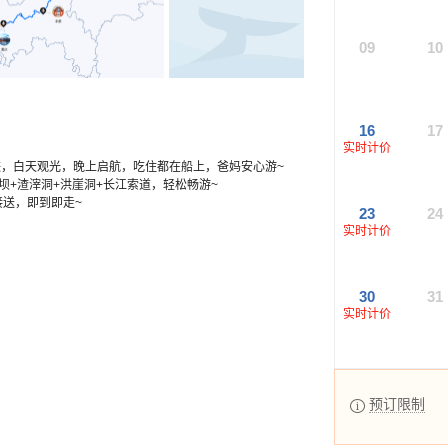
09
10
16
17
实时计价
峡，白天观光，晚上启航，吃住都在船上，爸妈安心游~
坝+渣滓洞+洪崖洞+长江索道，轻松畅游~
接送，即到即走~
23
24
实时计价
30
31
实时计价
预订限制