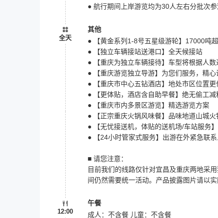
● 航行期间上岸游览均为30人左右分批次
其他
全天
● 【黄金系列1-8号五星级游轮】17000
● 【独立车辆接站送港口】全天候接站
● 【重庆为独立车辆接待】车型将根据人
● 【重庆游览独立导游】为您们服务，精
● 【重庆市中心五钻酒店】地处市区位置
● 【更体贴，酒店含自助早餐】绝无偷工
● 【重庆市内多景区游览】精选游览方案
● 【正宗重庆火锅风味餐】品味地道山城火
● 【无忧接送机，体贴的送机场/车站服务
● 【24小时管家式服务】出游在外紧急联
■ 请您注意：
目前我们的线路仅针对宜昌及重庆两地采用
间仍然需要统一活动。产品披露图片请以实
午餐
12:00
成人：不含餐 儿童：不含餐