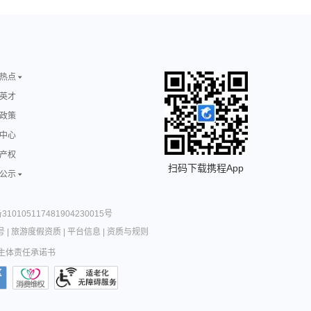
热点
英才
政策
中心
产权
扫码下载携程App
公示
10105117481904230015号
号
|
旅游度假资质
|
平台信息
|
资质与规则
主体责任承诺书