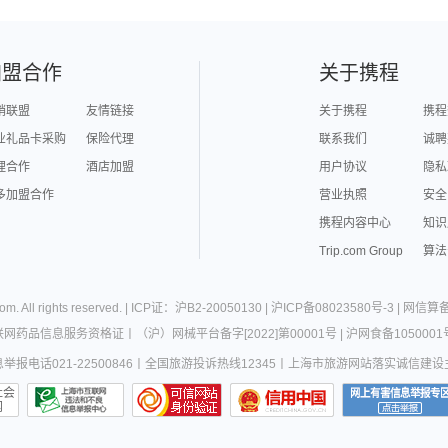
加盟合作
关于携程
销联盟
友情链接
关于携程
携程
业礼品卡采购
保险代理
联系我们
诚聘
理合作
酒店加盟
用户协议
隐私
多加盟合作
营业执照
安全
携程内容中心
知识
Trip.com Group
算法
com
. All rights reserved. |
ICP证：沪B2-20050130
|
沪ICP备08023580号-3
|
网信算备3
联网药品信息服务资格证
丨
（沪）网械平台备字[2022]第00001号
|
沪网食备1050001
报电话021-22500846
丨
全国旅游投诉热线12345
丨
上海市旅游网站落实诚信建设
社会
网