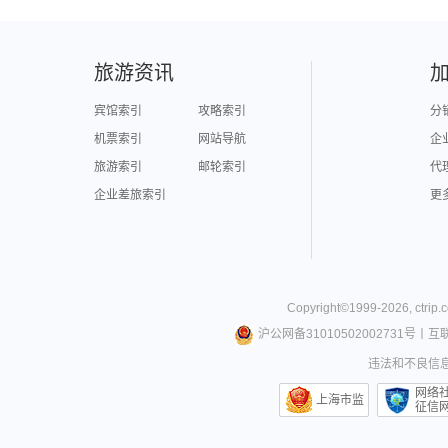
旅游资讯
宾馆索引
攻略索引
分
机票索引
网站导航
企
旅游索引
邮轮索引
代
企业差旅索引
更
Copyright©
1999-
2026
,
ctrip.
沪公网备31010502002731号
丨
互
违法和不良信息举
网络
上海市监
征信