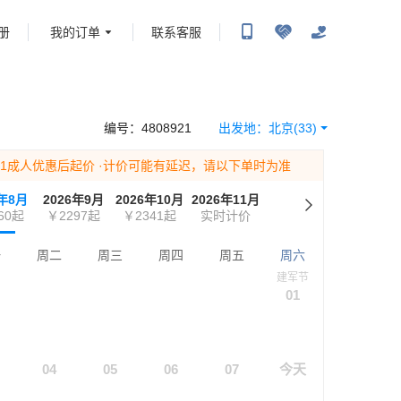
册
我的订单
联系客服
携程旅行-携程旅行-携程旅行-携程旅行-携程旅行-携程旅行-携程旅行-携程旅行-携程旅
-携程旅行-携程旅行-携程旅行-携程旅行-携程旅行-携程旅行-携程旅行-携程旅行-携程
编号：
4808921
出发地：
北京
(33)
为1成人优惠后起价
·计价可能有延迟，请以下单时为准
6年8月
2026年9月
2026年10月
2026年11月
60
起
￥2297
起
￥2341
起
实时计价
一
周二
周三
周四
周五
周六
建军节
01
04
05
06
07
今天