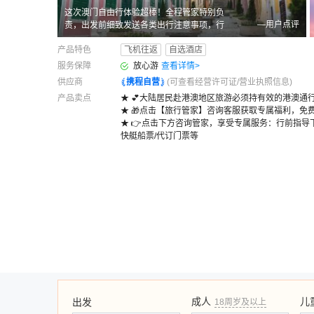
这次澳门自由行体验超棒！全程管家特别负
—用户点评
责，出发前细致发送各类出行注意事项，行
程中贴心提醒、随时响应，省心又安心。游
产品特色
飞机往返
自选酒店
玩全程轻松愉快，体验感拉满，强烈推荐！
服务保障
放心游
查看详情
>
供应商
携程自营
(可查看经营许可证/营业执照信息)
产品卖点
★ 💕大陆居民赴港澳地区旅游必须持有效的港澳通
★ 🎁点击【旅行管家】咨询客服获取专属福利，免
★ 👉点击下方咨询管家，享受专属服务：行前指导下单
快艇船票/代订门票等
成人
儿
出发
18周岁及以上