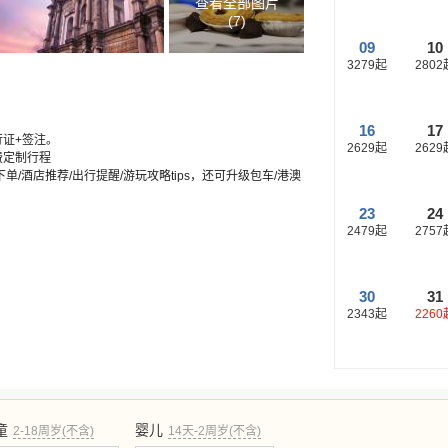
查看全部图片
(
7
)
09
10
3279
起
2802
16
17
行证+签注。
2629
起
2629
费定制行程
/酒店推荐/出行提醒/游玩攻略tips，还可升级包车/港澳
23
24
2479
起
2757
30
31
2343
起
2260
童
婴儿
2-18周岁(不含)
14天-2周岁(不含)