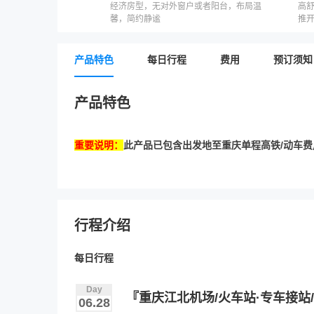
经济房型，无对外窗户或者阳台，布局温
高
馨，简约静谧
推
产品特色
每日行程
费用
预订须知
产品特色
重要说明：
此产品已包含出发地至重庆单程高铁/动车费
行程介绍
每日行程
Day
『重庆江北机场/火车站·专车接站
06.28