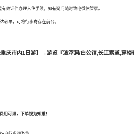
凭有效证件办理入住手续，如有疑问随时致电微信管家。
您到达较早，可将行李寄存在前台。
重庆市内1日游】→游览『渣滓洞/白公馆,长江索道,穿
费用可退，下单视为知悉！
堂+自行参观游览