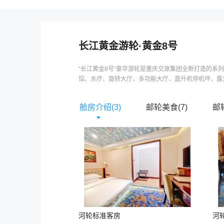
长江黄金游轮
·
黄金8号
“长江黄金8号”豪华游轮是重庆交旅集团全新打造的
馆、水疗、旋转大厅、多功能大厅、直升机停机坪、露天
舱房介绍(
3
)
邮轮美食(
7
)
邮
河轮标准客房
河