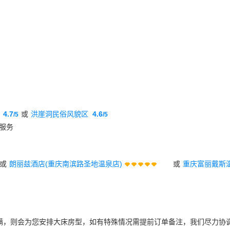
4.7
或
洪崖洞民俗风貌区
4.6
/5
/5
服务
或
朗丽兹酒店(重庆南滨路圣地温泉店)
或
重庆富丽戴斯
满，则会为您安排大床房型，如有特殊情况需提前订单备注，我们尽力协