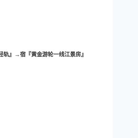
楼轻轨』→宿『黄金游轮一线江景房』