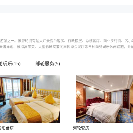
系列游船之一。该游轮拥有超大江景露台客房、行政楼层、总统套房、商业步行街、名
游泳池、模拟高尔夫、大型影剧院兼同声传译会议厅等各种商务娱乐休闲设施，并配有
轮玩乐(
15
)
邮轮服务(
5
)
轮阳台房
河轮套房