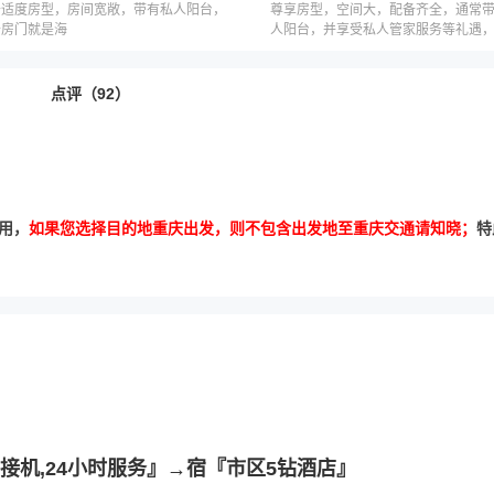
舒适度房型，房间宽敞，带有私人阳台，
尊享房型，空间大，配备齐全，通常
开房门就是海
人阳台，并享受私人管家服务等礼遇
因邮轮公司而不同
点评（92）
用，
如果您选择目的地重庆出发，则不包含出发地至重庆交通请知晓；
特
/接机,24小时服务』→宿『市区5钻酒店』