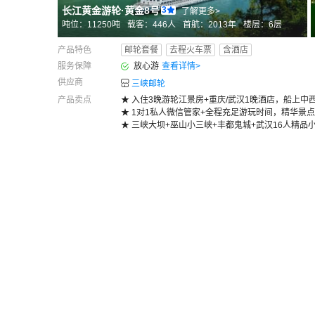
长江黄金游轮
·
黄金8号
3
了解更多>
吨位：
11250
吨
载客：
446
人
首航：
2013年
楼层：
6
层
产品特色
邮轮套餐
去程火车票
含酒店
服务保障
放心游
查看详情
>
供应商
三峡邮轮
产品卖点
★ 入住3晚游轮江景房+重庆/武汉1晚酒店，船上中
★ 1对1私人微信管家+全程充足游玩时间，精华景
★ 三峡大坝+巫山小三峡+丰都鬼城+武汉16人精品