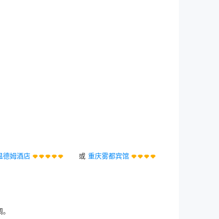
温德姆酒店
或
重庆雾都宾馆
调。