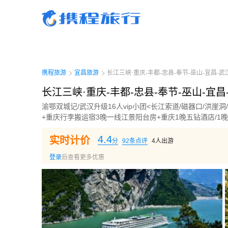
携程旅行-携程旅行-携程旅行-携程旅行-携程旅行-携程旅行-携程旅行-携程旅行-携程
行-携程旅行-携程旅行-携程旅行-携程旅行-携程旅行-携程旅行-携程旅行-携程旅行-携
旅行-携程旅行-携程旅行-携程旅行-携程旅行
携程旅游
宜昌旅游
长江三峡·重庆-丰都-忠县-奉节-巫山-宜昌-武汉
长江三峡·重庆-丰都-忠县-奉节-巫山-宜昌
渝鄂双城记/武汉升级16人vip小团<长江索道/磁器口/洪崖
+重庆行李搬运宿3晚一线江景阳台房+重庆1晚五钻酒店/1
4.4
实时计价
分
92
条点评
4
人出游
登录
后查看更多优惠