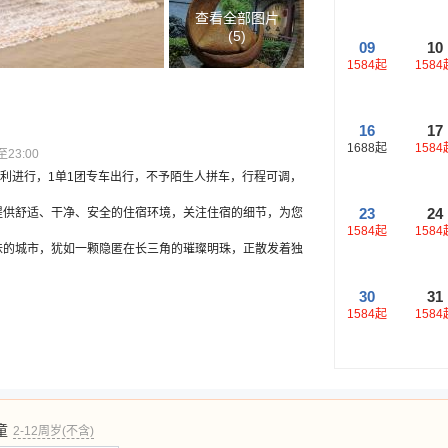
查看全部图片
(
5
)
09
10
1584
起
1584
16
17
1688
起
1584
23:00
行顺利进行，1单1团专车出行，不予陌生人拼车，行程可调，
23
24
提供舒适、干净、安全的住宿环境，关注住宿的细节，为您
1584
起
1584
味的城市，犹如一颗隐匿在长三角的璀璨明珠，正散发着独
30
31
1584
起
1584
童
2-12周岁(不含)