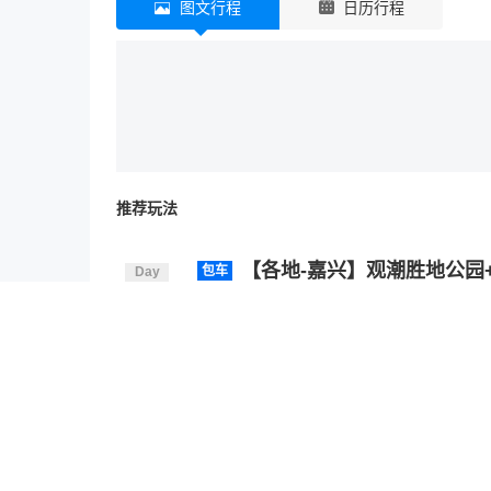
图文行程
日历行程
推荐玩法
【各地-嘉兴】观潮胜地公园
包车
Day
01
车】
交通
10:00
全天用车8小时。
根据自选火车/飞机, 自行乘车/乘机抵达 
温馨提示:
1、旅游管家将于出发前 1天给您致电,与