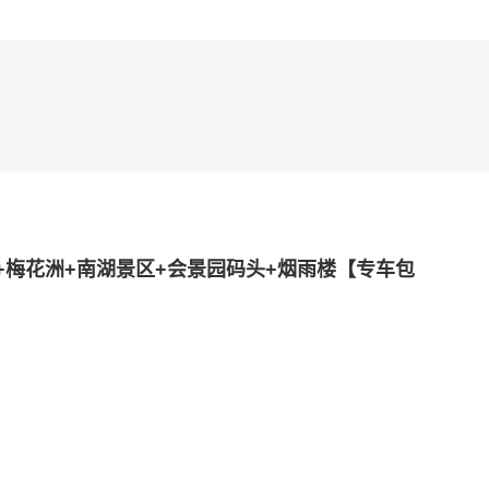
+梅花洲+南湖景区+会景园码头+烟雨楼【专车包
嘉兴，司机将在指定地点接您，开启旅途。
您沟通出游的行程信息,请尽量保持手机畅通。