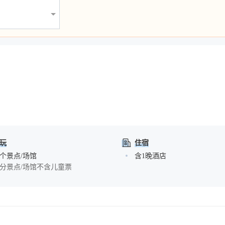
玩
住宿
1个景点/场馆
含1晚酒店
分景点/场馆不含儿童票