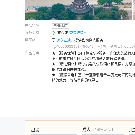
产品特色
自选酒店
服务保障
放心游
查看详情
>
供应商
逸享云途
，提供售前咨询服务
4008663333转790040
周一至周日：08:00至
产品卖点
★ 【服务保障】24H 管家VIP服务，确保您的旅
专业的旅游顾问团队为您的精彩之旅保驾护航。
★ 【精选酒店】精心挑选的优质酒店和民宿，为您
提供舒适的睡眠体验。
★ 【度假首选】嘉兴一座承载着千年历史与江南韵
特的魅力，等待着你的探寻...
成人
儿
出发
12周岁及以上