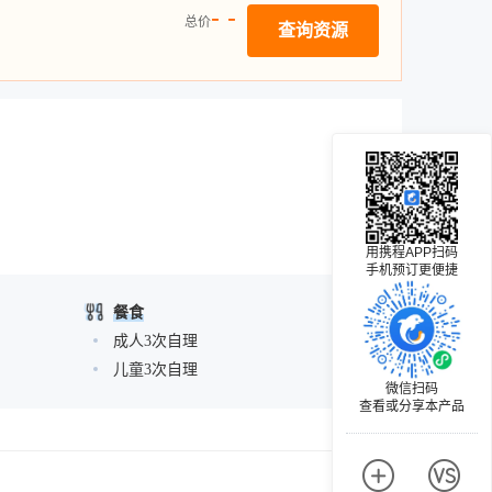
- -
总价
查询资源
用携程APP扫码
手机预订更便捷
餐食
成人3次自理
儿童3次自理
微信扫码
查看或分享本产品