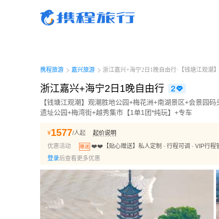
携程旅行-携程旅行-携程旅行-携程旅行-携程旅行-携程旅行-携程旅行-携程旅行-携程
行-携程旅行-携程旅行-携程旅行-携程旅行-携程旅行-携程旅行-携程旅行-携程旅行-携
旅行-携程旅行-携程旅行-携程旅行-携程旅行
携程旅游
嘉兴旅游
浙江嘉兴+海宁2日1晚自由行·【钱塘江观潮】
浙江嘉兴+海宁2日1晚自由行
【钱塘江观潮】观潮胜地公园+梅花洲+南湖景区+会景园码头
遗址公园+梅湾街+越秀集市【1单1团*纯玩】+专车
1577
¥
/人起
起价说明
优惠活动
❤️❤️【贴心赠送】私人定制 · 行程可调 · VIP行程管家服务·为您提供专属的吃喝玩乐，让您畅
赠送
玩随心！
登录
后查看更多优惠