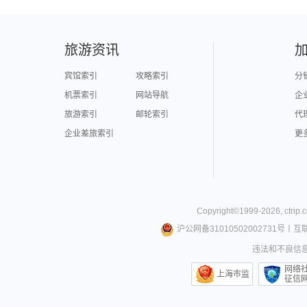
旅游资讯
宾馆索引
攻略索引
分
机票索引
网站导航
企
旅游索引
邮轮索引
代
企业差旅索引
更
Copyright©
1999-
2026
,
ctrip.
沪公网备31010502002731号
丨
互
违法和不良信息举
网络
上海市监
征信