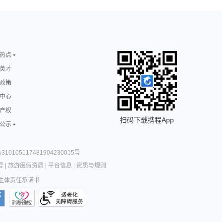
热点
英才
政策
中心
产权
扫码下载携程App
公示
10105117481904230015号
号
|
旅游度假资质
|
平台信息
|
资质与规则
主体责任承诺书