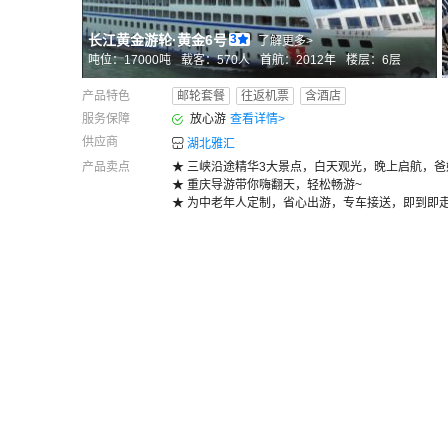
长江黄金游轮
·
黄金6号
3
了解更多>
吨位：
17000
吨
载客：
570
人
首航：
2012年
楼层：
6
层
产品特色
邮轮套餐
往返机票
含酒店
服务保障
放心游
查看详情
>
供应商
湖北雅汇
产品卖点
★ 三峡沿途精华3大景点，白天观光，晚上启航，爸
★ 重庆导游带你嗨翻天，轻松畅游~
★ 为中老年人定制，省心出游，专车接送，即到即走