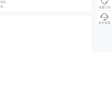
带有私
，具体
收藏订阅
联系客服
司统一管理运作，游轮航程期间上岸游览期间仍然需要