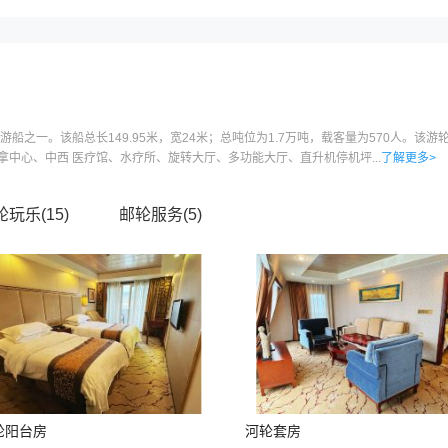
游船之一。该船总长149.95米，宽24米；总吨位为1.7万吨，载客量为570人。
中心、中西 医疗馆、水疗所、旋转大厅、多功能大厅、直升机停机坪...
了解更多>
轮玩乐(
15
)
邮轮服务(
5
)
轮阳台房
河轮套房