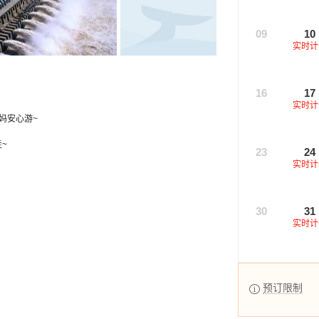
09
10
实时计
16
17
实时计
妈安心游~
~
23
24
实时计
30
31
实时计
预订限制