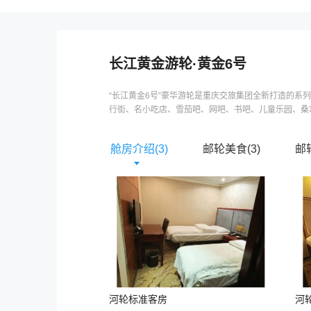
长江黄金游轮
·
黄金6号
“长江黄金6号”豪华游轮是重庆交旅集团全新打造的系列
行街、名小吃店、雪茄吧、网吧、书吧、儿童乐园、桑拿
舱房介绍(
3
)
邮轮美食(
3
)
邮
河轮标准客房
河