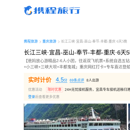
携程旅行-携程旅行-携程旅行-携程旅行-携程旅行-携程旅行-携程旅行-携程旅行-携程
行-携程旅行-携程旅行-携程旅行-携程旅行-携程旅行-携程旅行-携程旅行-携程旅行-携
旅行-携程旅行-携程旅行-携程旅行-携程旅行
携程旅游
重庆旅游
长江三峡·宜昌-巫山-奉节-丰都-重庆·6天5晚
长江三峡·宜昌-巫山-奉节-丰都-重庆·6天
【爸妈放心游精品2-6人小团，往返双飞机票+系统自选五
+小三峡+三峡大坝+丰都鬼城」重庆网红打卡+专车直达登
4.5
实时计价
分
69
条点评
8
人出游
优惠活动
限时优惠
24H无忧接机服务，宜昌专车接机送秭归
登录
后查看更多优惠