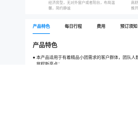
经济房型，无对外窗户或者阳台，布局温
高
馨，简约静谧
推
产品特色
每日行程
费用
预订须知
产品特色
● 本产品适用于有着精品小团需求的客户群体，团队人数
旅程新亮点：
● 【独立车辆接站送港口】全天候接送站
● 【重庆为独立车辆接待】车型将根据人数进行合理调
● 【重庆游览独立导游】专为团队2-6人服务，精心讲
● 【无忧接送机，体贴的送机场/车站服务】提前预约，
■ 请您注意：
目前我们的线路仅针对宜昌及重庆两地采用独立车导形
统一活动。