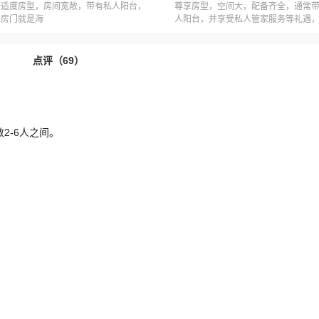
舒适度房型，房间宽敞，带有私人阳台，
尊享房型，空间大，配备齐全，通常
开房门就是海
人阳台，并享受私人管家服务等礼遇
因邮轮公司而不同
点评（69）
2-6人之间。
整，充裕空间考虑到行李存放
解悉心照顾
时间随您
式，游轮上的旅行因受到港口安全管控并未实行独立上岸游览，属游轮公