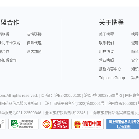
加盟合作
关于携程
销联盟
友情链接
关于携程
携程
业礼品卡采购
保险代理
联系我们
诚聘
理合作
酒店加盟
用户协议
隐私
多加盟合作
营业执照
安全
携程内容中心
知识
Trip.com Group
算法
com
. All rights reserved. |
ICP证：沪B2-20050130
|
沪ICP备08023580号-3
|
网信算备3
联网药品信息服务资格证
丨
（沪）网械平台备字[2022]第00001号
|
沪网食备1050001
报电话021-22500846
丨
全国旅游投诉热线12345
丨
上海市旅游网站落实诚信建设
社会
网