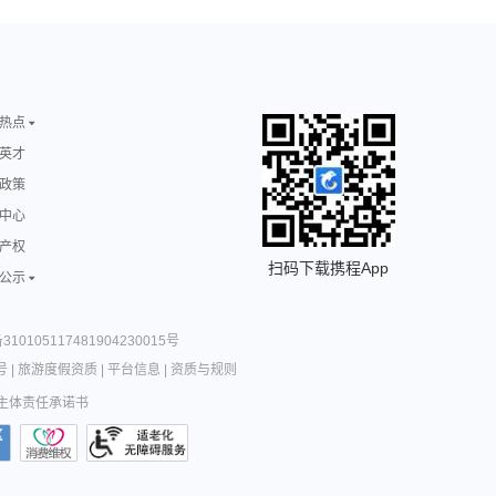
热点
英才
政策
中心
产权
扫码下载携程App
公示
10105117481904230015号
号
|
旅游度假资质
|
平台信息
|
资质与规则
主体责任承诺书