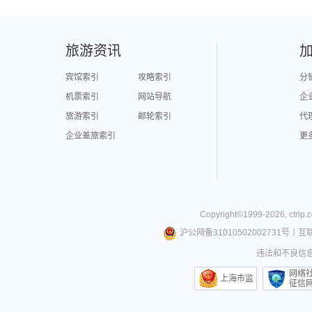
旅游资讯
宾馆索引
攻略索引
分
机票索引
网站导航
企
旅游索引
邮轮索引
代
企业差旅索引
更
Copyright©
1999-
2026
,
ctrip.
沪公网备31010502002731号
丨
互
违法和不良信息举
网络
上海市监
征信