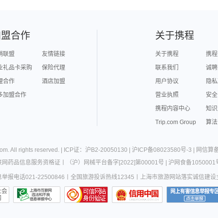
加盟合作
关于携程
销联盟
友情链接
关于携程
携程
业礼品卡采购
保险代理
联系我们
诚聘
理合作
酒店加盟
用户协议
隐私
多加盟合作
营业执照
安全
携程内容中心
知识
Trip.com Group
算法
com
. All rights reserved. |
ICP证：沪B2-20050130
|
沪ICP备08023580号-3
|
网信算备3
联网药品信息服务资格证
丨
（沪）网械平台备字[2022]第00001号
|
沪网食备1050001
报电话021-22500846
丨
全国旅游投诉热线12345
丨
上海市旅游网站落实诚信建设
社会
网