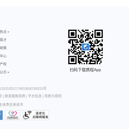
热点
英才
政策
中心
产权
扫码下载携程App
公示
10105117481904230015号
号
|
旅游度假资质
|
平台信息
|
资质与规则
主体责任承诺书