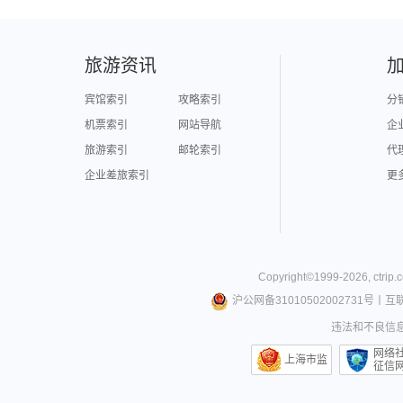
旅游资讯
宾馆索引
攻略索引
分
机票索引
网站导航
企
旅游索引
邮轮索引
代
企业差旅索引
更
Copyright©
1999-
2026
,
ctrip.
沪公网备31010502002731号
丨
互
违法和不良信息举
网络
上海市监
征信