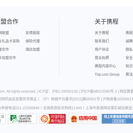
加盟合作
关于携程
销联盟
友情链接
关于携程
携程
业礼品卡采购
保险代理
联系我们
诚聘
理合作
酒店加盟
用户协议
隐私
多加盟合作
营业执照
安全
携程内容中心
知识
Trip.com Group
算法
com
. All rights reserved. |
ICP证：沪B2-20050130
|
沪ICP备08023580号-3
|
网信算备3
联网药品信息服务资格证
丨
（沪）网械平台备字[2022]第00001号
|
沪网食备1050001
报电话021-22500846
丨
全国旅游投诉热线12345
丨
上海市旅游网站落实诚信建设
社会
网