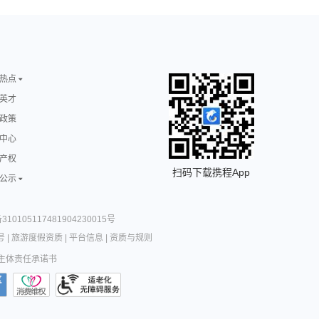
热点
英才
政策
中心
产权
扫码下载携程App
公示
10105117481904230015号
号
|
旅游度假资质
|
平台信息
|
资质与规则
主体责任承诺书