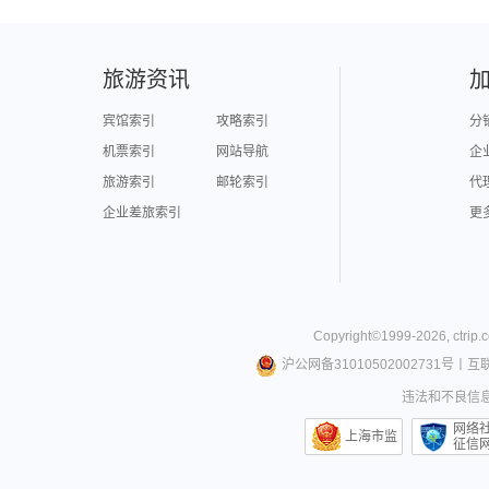
旅游资讯
宾馆索引
攻略索引
分
机票索引
网站导航
企
旅游索引
邮轮索引
代
企业差旅索引
更
Copyright©
1999-
2026
,
ctrip.
沪公网备31010502002731号
丨
互
违法和不良信息举
网络
上海市监
征信