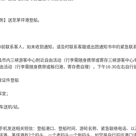
务】送至茅坪港登船。
:00前联系客人，如未收到通知，请及时联系客服或出团通知书中的紧急联
市内三峡游客中心附近自由活动（行李需随身携带或寄存三峡游客中心/秭
由活动（行李需随身携带或秭归港，寄存费自理），下午16:30左右自行
效证件登船
事宜；
车送机/站。
系手机发送相关短信：登船港口、登船时间、游轮名称、紧急联络电话、以
茅坪港。茅坪港有2个码头，一个老码头一个新码头，如您是自行前往港口