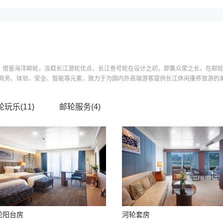
轮，借鉴海洋邮轮，汲取长江游轮优点，长江叁号轮在设计之初，即集众家之长，在邮
务、体验、安全、智能等元素，致力于为国内外高端游客提供长江休闲康养旅游的美好
轮玩乐(
11
)
邮轮服务(
4
)
轮阳台房
河轮套房