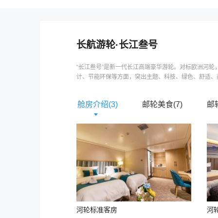
长航游轮
·
长江叁号
“长江叁号”是新一代长江高端豪华游轮。对标欧洲河
计、节能环保等方面，突出主题、科技、绿色、舒适、商
舱房介绍(
3
)
邮轮美食(
7
)
邮
河轮标准客房
河