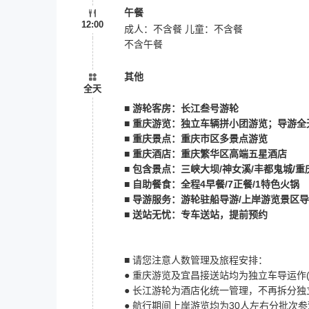
午餐
12:00
成人：不含餐 儿童：不含餐
不含午餐
其他
全天
■ 游轮客房：长江叁号游轮
■ 重庆游览：独立车辆拼小团游览；导游全
■ 重庆景点：重庆市区多景点游览
■ 重庆酒店：重庆繁华区高端五星酒店
■ 包含景点：三峡大坝/神女溪/丰都鬼城/
■ 自助餐食：全程4早餐/7正餐/1特色火锅
■ 导游服务：游轮驻船导游/上岸游览景区
■ 送站无忧：专车送站，提前预约
■ 请您注意人数管理及旅程安排：
● 重庆游览及宜昌接送站均为独立车导运作
● 长江游轮为酒店化统一管理，不再拆分
● 航行期间上岸游览均为30人左右分批次