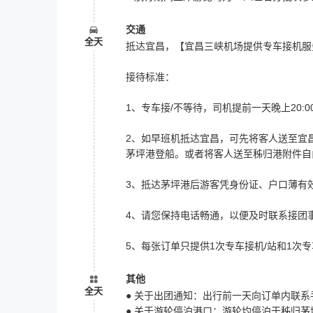
交通
全天
抵达宜昌，【宜昌三峡机场提供专车接机服
接待标准：
1、专车接/不等待，司机提前一天晚上20
2、如早班机抵达宜昌，可先将客人送至宜昌
茅坪港登船。或者将客人送至秭归港附件自
3、抵达茅坪港后游客凭身份证、户口薄有
4、请您保持电话畅通，以便及时联系接团
5、每张订单只提供1次专车接机/站和1次专
其他
全天
● 关于出团通知：出行前一天向订单内联
● 关于游轮停泊港口：游轮均停泊于秭归