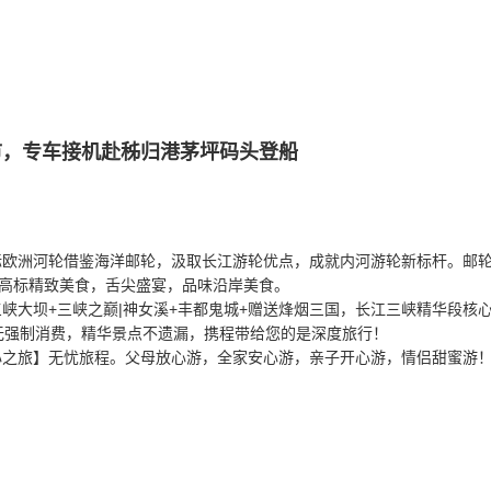
市，专车接机赴秭归港茅坪码头登船
标欧洲河轮借鉴海洋邮轮，汲取长江游轮优点，成就内河游轮新标杆。邮
高标精致美食，舌尖盛宴，品味沿岸美食。
峡大坝+三峡之巅|神女溪+丰都鬼城+赠送烽烟三国，长江三峡精华段核
绝无强制消费，精华景点不遗漏，携程带给您的是深度旅行！
心之旅】无忧旅程。父母放心游，全家安心游，亲子开心游，情侣甜蜜游