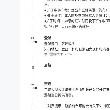
累。
● 关于中转车程：宜昌市区距离港口约有1
● 关于证件：成人随身携带好本人身份证
●关于时间： 如您的抵达时间晚于班车收班
担心行程，自行前往码头就好
登船
16:50
登船港口：茅坪码头
港口地址：宜昌市秭归县滨湖大道秭归港客运
停止登船时间：23:59
启航
交通
19:00
三峡大坝茅坪港登上您所期盼已久的长江五
游船当日提供晚餐。
（消费提示：游船前台可能会有关于VIP