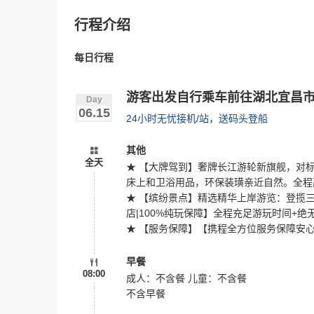
行程介绍
每日行程
游客出发自行乘车前往湖北宜昌
Day
06.15
24小时无忧接机/站，送码头登船
其他
全天
★ 【大牌驾到】奢牌长江游轮新旗舰，对
床上和卫浴用品，环保装璜亲近自然。全程
★ 【缤纷景点】精选精华上岸游览：登揽三
店|100%纯玩保障】全程充足游玩时间+
★ 【服务保障】【携程全方位服务保障安
早餐
08:00
成人：不含餐 儿童：不含餐
不含早餐