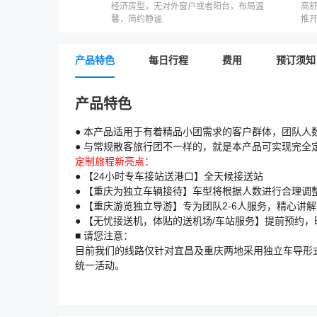
经济房型，无对外窗户或者阳台，布局温
高
馨，简约静谧
推
产品特色
每日行程
费用
预订须知
产品特色
● 本产品适用于有着精品小团需求的客户群体，
团队人数
● 与常规散客旅行团不一样的，就是本产品可实现完全
定制旅程新亮点：
● 【24小时专车接站送港口】全天候接送站
● 【重庆为独立车辆接待】车型将根据人数进行合理调
● 【重庆游览独立导游】专为团队2-6人服务，精心讲
● 【无忧接送机，体贴的送机场/车站服务】提前预约，
■ 请您注意：
目前我们的线路仅针对宜昌及重庆两地采用独立车导形
统一活动。