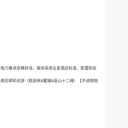
轮电力推进安静舒适，客房采用五星酒店标准，配置知名
心景区邮轮巡游（观巫峡&瞿塘&巫山十二峰）【不进购物
！