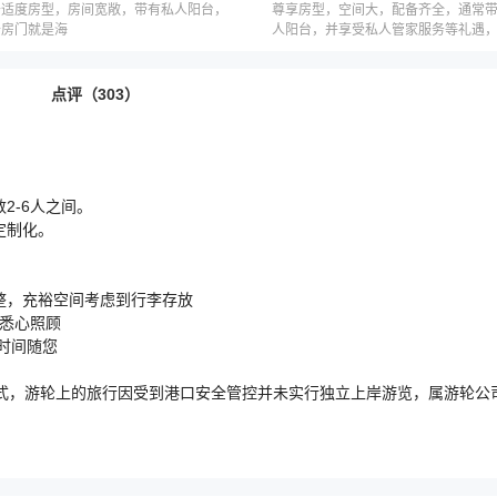
舒适度房型，房间宽敞，带有私人阳台，
尊享房型，空间大，配备齐全，通常
开房门就是海
人阳台，并享受私人管家服务等礼遇
因邮轮公司而不同
点评（303）
2-6人之间。
定制化。
整，充裕空间考虑到行李存放
解悉心照顾
时间随您
式，游轮上的旅行因受到港口安全管控并未实行独立上岸游览，属游轮公