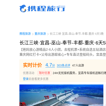
携程旅行-携程旅行-携程旅行-携程旅行-携程旅行-携程旅行-携程旅行-携程旅行-携程
行-携程旅行-携程旅行-携程旅行-携程旅行-携程旅行-携程旅行-携程旅行-携程旅行-携
旅行-携程旅行-携程旅行-携程旅行-携程旅行
携程旅游
重庆旅游
长江三峡·宜昌-巫山-奉节-丰都-重庆·6天5晚
长江三峡·宜昌-巫山-奉节-丰都-重庆·6天
【爸妈放心游精品2-6人小团，去程机票+系统自选五钻酒
重庆网红打卡+父母出游超省心+专车直达登船码头，宜昌
4.7
实时计价
分
303
条点评
47
人出游
优惠活动
限时优惠
24H无忧接机服务，宜昌专车接机送秭归
登录
后查看更多优惠