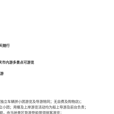
天随行
重庆市内游多景点可游览
导游
(独立车辆拼小团游览及导游陪同；无自费及购物店)；
独立小团；用餐及上岸游览活动均为船上导游及前台负责；
参观，由当地景区导游登船带领旅客游览；