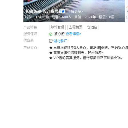
长航游轮
·
长江叁号
5
了解更多>
吨位：
16438
吨
载客：
600
人
首航：
2021年
楼层：
8
层
产品特色
邮轮套餐
去程机票
含酒店
服务保障
放心游
查看详情
>
供应商
湖北雅汇
产品卖点
★ 三峡沿途精华3大景点，瞿塘峡|巫峡，爸妈安心游
★ 重庆导游带你嗨翻天，轻松畅游~
★ VIP游轮贵宾服务，值得您期待正宗川渝火锅。