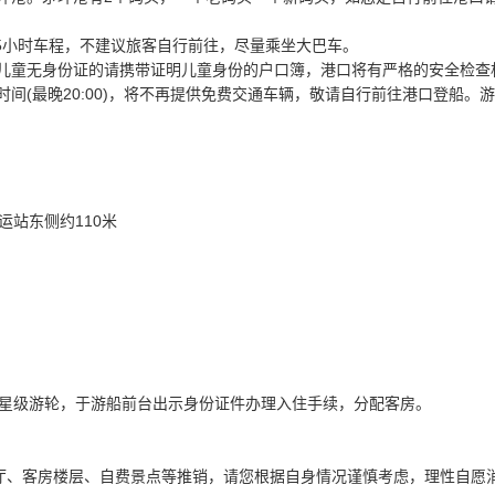
.5小时车程，不建议旅客自行前往，尽量乘坐大巴车。
；儿童无身份证的请携带证明儿童身份的户口簿，港口将有严格的安全检查
时间(最晚20:00)，将不再提供免费交通车辆，敬请自行前往港口登船
站东侧约110米
星级游轮，于游船前台出示身份证件办理入住手续，分配客房。
餐厅、客房楼层、自费景点等推销，请您根据自身情况谨慎考虑，理性自愿