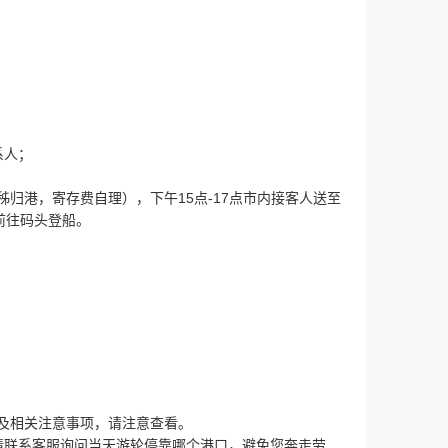
系人；
归港，寄存费自理），下午15点-17点市内接客人送至
前往码头登船。
及相关注意事项，请注意查看。
请联系客服询问当天游轮停靠哪个港口，避免您奔走劳