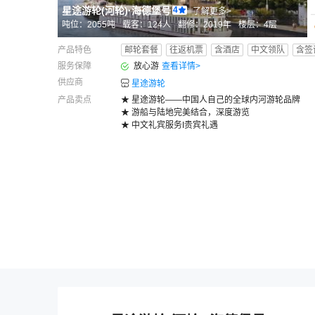
星途游轮(河轮)
·
海德堡号
4
了解更多>
吨位：
2055
吨
载客：
124
人
翻修：
2019
年
楼层：
4
层
产品特色
邮轮套餐
往返机票
含酒店
中文领队
含签
服务保障
放心游
查看详情
>
供应商
星途游轮
产品卖点
★ 星途游轮——中国人自己的全球内河游轮品牌
★ 游船与陆地完美结合，深度游览
★ 中文礼宾服务I贵宾礼遇