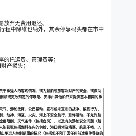
自愿放弃无费用退还。
轮行程中除维也纳外，其余停靠码头都在市中
行李的托运费、管理费等；
和财产损失；
责于承运人的客观情况、或为船舶或旅客及财产的安全、或救助
、删除或更改预定的停靠港、安排由其他船只来提供基本相同的承
劣天气、游轮故障、公民暴动、宣布或未宣布的战争、敌视行为、
制、劫持、海盗、火灾、海上不安全航行、恐怖活动、不允许航
检疫限制、天气条件（包括台风）、以及有关游轮安全问题（船
未能获取包括燃料在内的供给、港口拥堵及堵塞、航道不畅、入
超出承运人控制范围的情况（包括但不限于因任何前述事件导致的