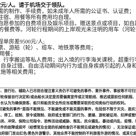
欧元/人。请于机场交于领队。
所需的制作、手续费，如未成年人所需的公证书、认证费；
、住宿、用餐等所有费用均自理。
或自愿参加的自费项目及娱乐项目。赠送景点或项目，如
期间的餐费等。河轮行程期间的上岸观光未注明的用车（河
单房差9500元/人;
门票、游船（轮）、缆车、地铁票等费用；
用餐；
视、行李搬运等私人费用；出入境的行李海关课税，超重
约、自身过错、自由活动期间内行为或自身疾病引起的人身
设施等相关费用；
力、旅行社、辅助人已尽到合理注意义务仍不可避免的事件、意外事件、事故等不可归
游轮保留自行决定和
/或由船长决定是否要偏离宣传或正常航线、推迟或提前任何航程
船长认为为确保旅客、船只和船员安全所应当或需要采取的任何类似行动的权利。
可避免的事件”是指不能预见、不能避免或不能克服的事件，包括但不限于天灾、恶
工、停工、抵制、禁令或限制、政府或主管部门的行为、逮捕、游轮被征用、扣押或管
关闭、冲突、保险公司指令、恐怖活动或威胁、叛乱、民众骚乱、暴动或内乱、疫情、
部件的故障或损坏（经惯常及全面的机械检查仍不能预见或避免的情况）、无法保证或
政府部门发出红色/黑色外游警示、其他业界不能控制的不利旅客外游的情况、或其它