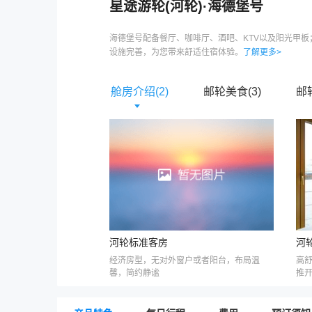
星途游轮(河轮)
·
海德堡号
海德堡号配备餐厅、咖啡厅、酒吧、KTV以及阳光甲板
设施完善，为您带来舒适住宿体验。
了解更多>
舱房介绍(
2
)
邮轮美食(
3
)
邮
河轮标准客房
河
经济房型，无对外窗户或者阳台，布局温
高
馨，简约静谧
推