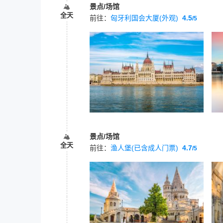
景点/场馆
全天
前往：
匈牙利国会大厦(外观)
4.5
/5
景点/场馆
全天
前往：
渔人堡(已含成人门票)
4.7
/5