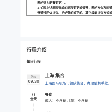
游轮运力配置变更）。
3.
如因上述原因造成的航程变更或调整，游轮方会及时
得通过团体抗议、拒绝登船或下船、其它极端抗议方式
行程介绍
每日行程
上海 集合
Day
09.30
上海国际机场与领队集合，办理值机手续。
餐食
全天
成人：不含餐 儿童：不含餐