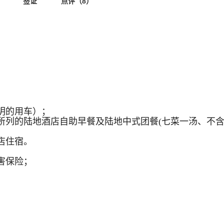
签证
点评（8）
注明的用车）；
程所列的陆地酒店自助早餐及陆地中式团餐(七菜一汤、不含
店住宿。
害保险；