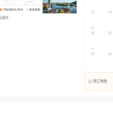
13
14
证服务
班
20
21
休
27
28
预订限制