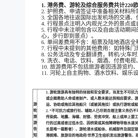
1.
港务费、游轮及综合服务费共计220
2. 护照费、申请签证中准备相关材料
3. 全国各地往返国际出发机场的交通
4. 行程景点注明入内观光之外的景点
5. 行程中未注明包含以及自由活动
心，步行即到景点）。
6. 单间差费用不含：船票及陆地酒
店全程
7. 行程中未提到的其他费用：如特殊
8.
公务活动及专业翻译费，转机/火车时
9. 洗衣、电话、饮料、烟酒、付费电
10. 旅游费用不包括旅游者因违游览
11. 河轮上自主购物、酒水饮料、娱乐
1.
游轮旅游具有独特的体验和安全要求，当发生不可抗
或企图救助人命或者财产、或人数未能达到相应要求，
游
运、协助或拖拉其他船只（或被其拖拉）或执行游轮或
轮
2.
“不可抗力或旅行社、辅助人已尽到合理注意义务仍不
旅
传染病、地震、海啸、封锁、劳资冲突、船上或岸上罢
游
行的过高或者过低水位、因桥梁或其他障碍物导致水道
告
长是唯一裁断者）、游轮浸水或船体、机械部件及固定
知
港困难、旅游目的地政府/世界卫生组织发出旅游警告、