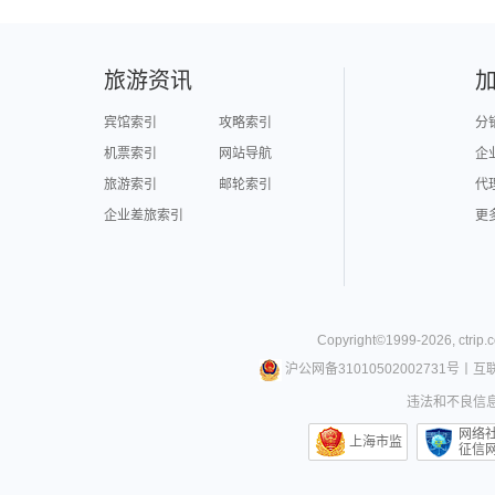
旅游资讯
宾馆索引
攻略索引
分
机票索引
网站导航
企
旅游索引
邮轮索引
代
企业差旅索引
更
Copyright©
1999-
2026
,
ctrip.
沪公网备31010502002731号
丨
互
违法和不良信息举
网络
上海市监
征信