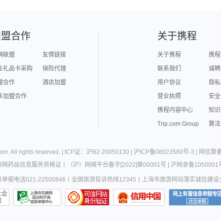
加盟合作
关于携程
销联盟
友情链接
关于携程
携程
业礼品卡采购
保险代理
联系我们
诚聘
理合作
酒店加盟
用户协议
隐私
多加盟合作
营业执照
安全
携程内容中心
知识
Trip.com Group
算法
com
. All rights reserved. |
ICP证：沪B2-20050130
|
沪ICP备08023580号-3
|
网信算备3
联网药品信息服务资格证
丨
（沪）网械平台备字[2022]第00001号
|
沪网食备1050001
报电话021-22500846
丨
全国旅游投诉热线12345
丨
上海市旅游网站落实诚信建设
社会
网