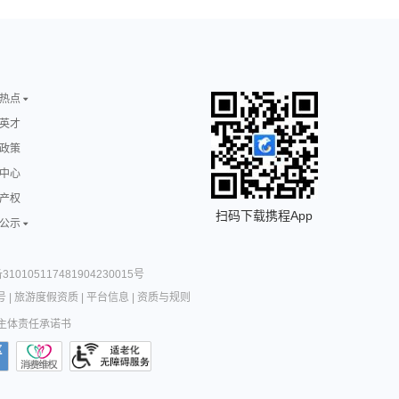
热点
英才
政策
中心
产权
扫码下载携程App
公示
10105117481904230015号
号
|
旅游度假资质
|
平台信息
|
资质与规则
主体责任承诺书