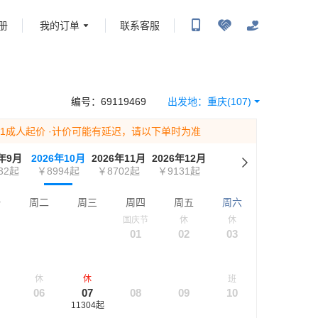
册
我的订单
联系客服
携程旅行-携程旅行-携程旅行-携程旅行-携程旅行-携程旅行-携程旅行-携程旅行-携程旅
-携程旅行-携程旅行-携程旅行-携程旅行-携程旅行-携程旅行-携程旅行-携程旅行-携程
编号：
69119469
出发地：
重庆
(107)
为1成人起价
·计价可能有延迟，请以下单时为准
6年9月
2026年10月
2026年11月
2026年12月
32
起
￥8994
起
￥8702
起
￥9131
起
一
周二
周三
周四
周五
周六
国庆节
休
休
01
02
03
休
休
班
06
07
08
09
10
11304
起