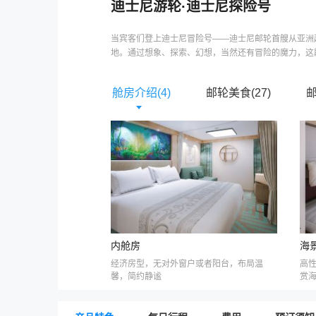
迪士尼游轮
·
迪士尼探险号
当宾客们登上迪士尼冒险号——迪士尼邮轮首艘从亚洲
地。通过想象、探索、幻想，当然还有冒险的魔力，这段
舱房介绍(
4
)
邮轮美食(
27
)
内舱房
海
经济房型，无对外窗户或者阳台，布局温
高
馨，简约静谧
赏