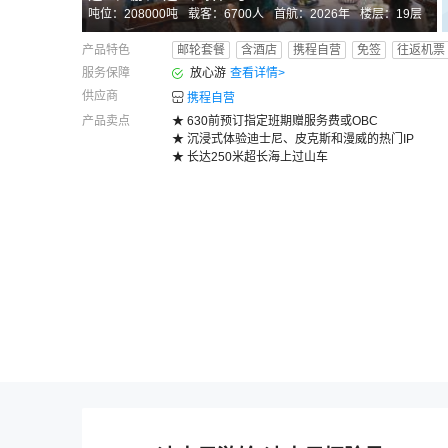
吨位：
208000
吨
载客：
6700
人
首航：
2026年
楼层：
19
层
产品特色
邮轮套餐
含酒店
携程自营
免签
往返机票
服务保障
放心游
查看详情
>
供应商
携程自营
产品卖点
★ 630前预订指定班期赠服务费或OBC
★ 沉浸式体验迪士尼、皮克斯和漫威的热门IP
★ 长达250米超长海上过山车