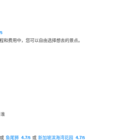
/5
程和费用中，您可以自由选择想去的景点。
为准
或
鱼尾狮
4.7
或
新加坡滨海湾花园
4.7
/5
/5