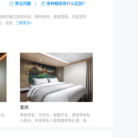
|
常见问题
各种舱房有什么区别？
假期也随之绽放光彩。每时每刻，既是旅程，也是目的
这些...
了解更多>
套房
阳台，
尊享房型，空间大，配备齐全，通常带有私
人阳台，并享受私人管家服务等礼遇，具体
因邮轮公司而不同