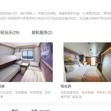
起航的船只时，他们将踏上一次难忘的旅程。随着航程的开始，幻境照进现实，梦想
迷人的航程将为宾客带来只有迪士尼才能创造的美好回忆。无论魔法将他们带往何处，
邮轮玩乐(
29
)
邮轮服务(
2
)
景房
阳台房
性价比房型，布局精美，有观景窗，宜欣
高舒适度房型，房间宽敞，带有私人
海景
推开房门就是海