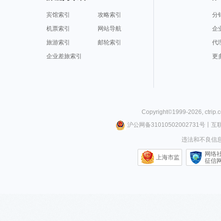
宾馆索引
攻略索引
分
机票索引
网站导航
企
旅游索引
邮轮索引
代
企业差旅索引
更
Copyright©
1999-
2026
,
ctrip.
沪公网备31010502002731号
丨
互
违法和不良信息举
网络
上海市监
征信