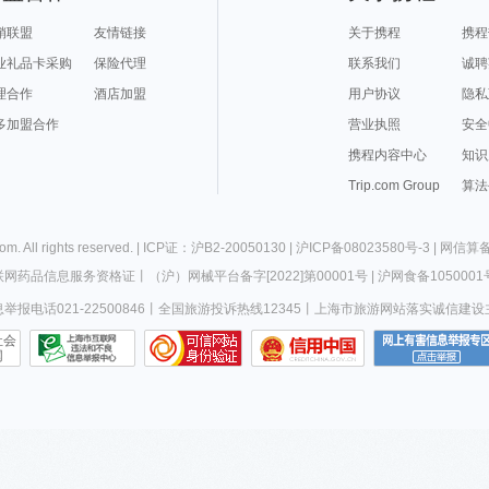
销联盟
友情链接
关于携程
携程
业礼品卡采购
保险代理
联系我们
诚聘
理合作
酒店加盟
用户协议
隐私
多加盟合作
营业执照
安全
携程内容中心
知识
Trip.com Group
算法
com
. All rights reserved. |
ICP证：沪B2-20050130
|
沪ICP备08023580号-3
|
网信算备3
联网药品信息服务资格证
丨
（沪）网械平台备字[2022]第00001号
|
沪网食备1050001
报电话021-22500846
丨
全国旅游投诉热线12345
丨
上海市旅游网站落实诚信建设
社会
网