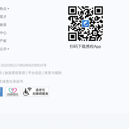
热点
英才
政策
中心
产权
扫码下载携程App
公示
10105117481904230015号
号
|
旅游度假资质
|
平台信息
|
资质与规则
主体责任承诺书