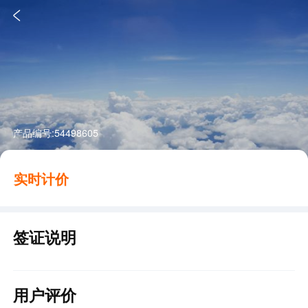

产品编号:
54498605
实时计价
签证说明
用户评价