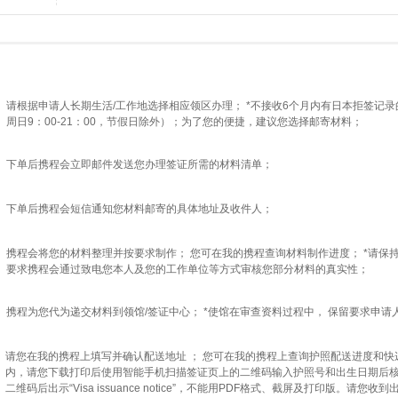
请根据申请人长期生活/工作地选择相应领区办理； *不接收6个月内有日本拒签记
周日9：00-21：00，节假日除外）；为了您的便捷，建议您选择邮寄材料；
下单后携程会立即邮件发送您办理签证所需的材料清单；
下单后携程会短信通知您材料邮寄的具体地址及收件人；
携程会将您的材料整理并按要求制作； 您可在我的携程查询材料制作进度； *请保持
要求携程会通过致电您本人及您的工作单位等方式审核您部分材料的真实性；
携程为您代为递交材料到领馆/签证中心； *使馆在审查资料过程中， 保留要求申请
请您在我的携程上填写并确认配送地址 ； 您可在我的携程上查询护照配送进度和快
内，请您下载打印后使用智能手机扫描签证页上的二维码输入护照号和出生日期后核对显示的“V
二维码后出示“Visa issuance notice”，不能用PDF格式、截屏及打印版