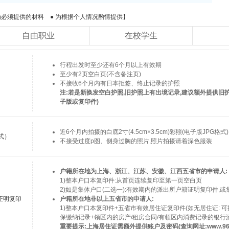
必须提供的材料 ● 为根据个人情况酌情提供】
自由职业
在校学生
行程出发时至少还有6个月以上有效期
至少有2页空白页(不含备注页)
不接收6个月内有日本拒签、终止记录的护照
注:若是新换发空白护照,旧护照上有出境记录,建议额外提供旧
子版或复印件)
近6个月内拍摄的白底2寸(4.5cm×3.5cm)彩照(电子版JPG格式)
式）
不接受过度p图、侧身过胸的照片,照片拍摄请着深色服装
户籍所在地为上海、浙江、江苏、安徽、江西五省市的申请人:
1)整本户口本复印件:从首页连续复印至第一页空白页
2)如是集体户口(二选一):有效期内的派出所户籍证明复印件,
证明复印
户籍所在地非以上五省市的申请人:
1)整本户口本复印件+五省市有效居住证复印件(如无居住证: 
保缴纳记录+领区内的房产/租房合同/有领区内消费记录的银行
重要提示:上海居住证需额外提供账户及密码(查询网址:www.9622