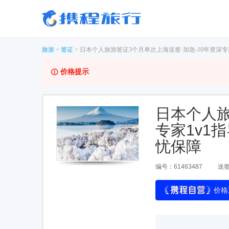
旅游
>
签证
>
日本个人旅游签证3个月单次上海送签·加急-10年资深专
价格提示
日本个人旅
专家1v1
忧保障
编号：
61463487
送
价格