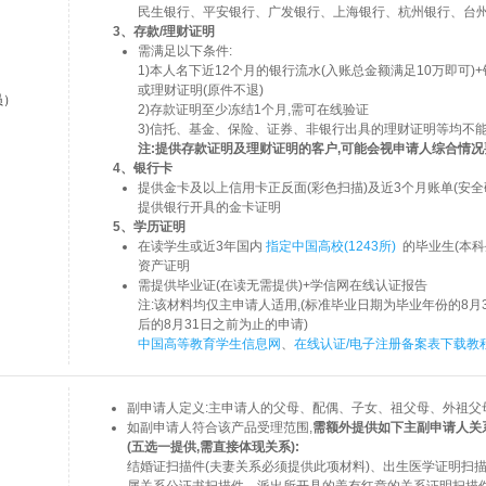
民生银行、平安银行、广发银行、上海银行、杭州银行、台
3、存款/理财证明
需满足以下条件:
1)本人名下近12个月的银行流水(入账总金额满足10万即可)
或理财证明(原件不退)
员）
2)存款证明至少冻结1个月,需可在线验证
3)信托、基金、保险、证券、非银行出具的理财证明等均不
注:提供存款证明及理财证明的客户,可能会视申请人综合情
4、银行卡
提供金卡及以上信用卡正反面(彩色扫描)及近3个月账单(安全
提供银行开具的金卡证明
5、学历证明
在读学生或近3年国内
指定中国高校(1243所)
的毕业生(本科
资产证明
需提供毕业证(在读无需提供)+学信网在线认证报告
注:该材料均仅主申请人适用,(标准毕业日期为毕业年份的8月
后的8月31日之前为止的申请)
中国高等教育学生信息网
、
在线认证/电子注册备案表下载教
副申请人定义:主申请人的父母、配偶、子女、祖父母、外祖父
如副申请人符合该产品受理范围,
需额外提供如下主副申请人关
(五选一提供,需直接体现关系):
结婚证扫描件(夫妻关系必须提供此项材料)、出生医学证明扫
属关系公证书扫描件、派出所开具的盖有红章的关系证明扫描