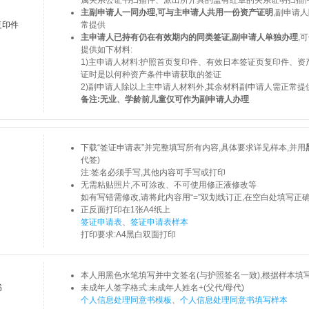
主副申请人一同办理,可与主申请人共用一份资产证明
,副申请
复印件
常提供
主申请人已持有仍在有效期内的同类签证,副申请人单独办理
,
提供如下材料:
1)主申请人材料:护照首页复印件、有效日本签证页复印件、资
证时是以何种资产条件申请获取的签证
2)副申请人除以上主申请人材料外,其余材料副申请人需正常提
备注:无业、学龄前儿童仅可作为副申请人办理
下载“签证申请表”并完整填写所有内容,具体要求详见样本,并用
代签)
注:签名必须手写,其他内容可手写或打印
无需粘贴照片,不可涂改、不可使用修正液修改等
如有写错需修改,请将此内容用“=”双划线订正,在空白处填写正
正反面打印在1张A4纸上
签证申请表
、
签证申请表样本
打印要求:A4黑白双面打印
本人用黑色水笔填写并中文签名(与护照签名一致),根据样本填
书
未成年人签字格式:未成年人姓名+(父代/母代)
个人信息处理同意书模板
、
个人信息处理同意书填写样本