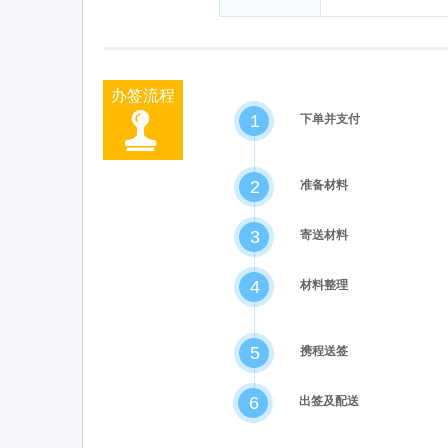
办签流程
1
下单并支付
2
准备材料
3
寄送材料
4
材料整理
5
携程送签
6
出签及配送