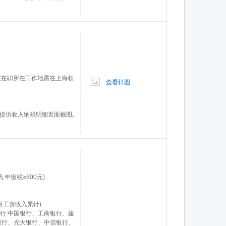
址(在职所在工作地需在上海领
查看样图
外提供收入纳税明细页面截图
,
年缴税≥800元)
月工资收入累计)
银行:中国银行、工商银行、建
银行、光大银行、中信银行、