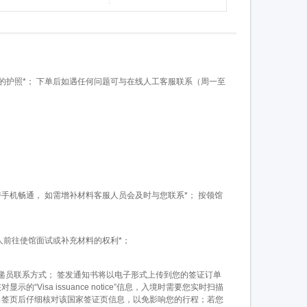
录的护照*； 下单后如遇任何问题可与在线人工客服联系（周一至
手机畅通， 如需增补材料客服人员会及时与您联系*； 按领馆
人前往使馆面试或补充材料的权利*；
递员联系方式； 签发通知书将以电子形式上传到您的签证订单
isa issuance notice”信息，入境时需要您实时扫描
。请您收到出签页后仔细核对该国家签证页信息，以免影响您的行程；若您