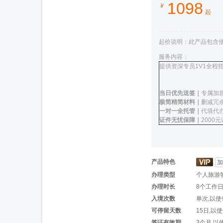
1098
¥
起
起价说明：
此产品包含使
服务内容：
提供资深专员1V1全程
当日优先送签｜
专属加
极简精简材料｜
删减冗
一对一全托管｜
代填代办
证件无忧保障｜
2000
产品特色
加
办理类型
个人旅游
办理时长
8个工作
入境次数
单次,以
可停留天数
15日,以
签证有效期
3个月,