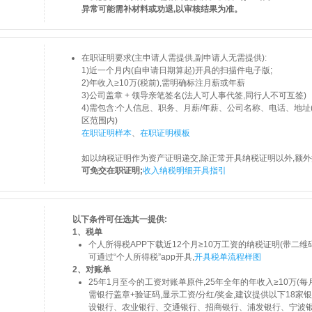
异常可能需补材料或劝退,以审核结果为准。
在职证明要求(主申请人需提供,副申请人无需提供):
1)近一个月内(自申请日期算起)开具的扫描件电子版;
2)年收入≥10万(税前),需明确标注月薪或年薪
3)公司盖章 + 领导亲笔签名(法人可人事代签,同行人不可互签)
4)需包含:个人信息、职务、月薪/年薪、公司名称、电话、地
区范围内)
在职证明样本
、
在职证明模板
如以纳税证明作为资产证明递交,除正常开具纳税证明以外,额
可免交在职证明;
收入纳税明细开具指引
以下条件可任选其一提供:
1、税单
个人所得税APP下载近12个月≥10万工资的纳税证明(带二维码,
可通过“个人所得税”app开具,
开具税单流程样图
2、对账单
25年1月至今的工资对账单原件,25年全年的年收入≥10万(每
需银行盖章+验证码,显示工资/分红/奖金,建议提供以下18家
设银行、农业银行、交通银行、招商银行、浦发银行、宁波