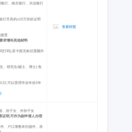
州银行、南京银行、兴业银行
+银行开具的≥10万存款证明
查看样图
能接受
况要求增补其他材料
码打码),若卡面无标识需额外
生、研究生/硕士、博士) 免
31日,可以受理毕业年份3年
程
母、孙子女、外孙子女
系证明,可作为副申请人办理
描件、户口簿整本扫描件、亲
件