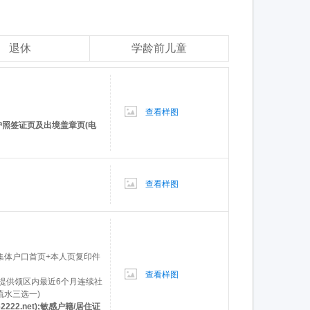
退休
学龄前儿童
查看样图
护照签证页及出境盖章页(电
查看样图
或集体户口首页+本人页复印件
查看样图
可提供领区内最近6个月连续社
流水三选一)
22.net);敏感户籍/居住证