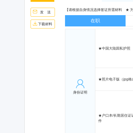
【
请根据自身情况选择签证所需材料
★ 为
发 送
在职
下载材料
★
中国大陆因私护照
★
照片电子版（jpg格
身份证明
★
户口本/长期居住证
件