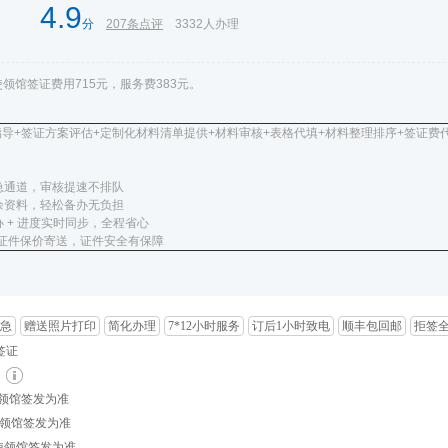
4.9
分
207
条点评
3332
人办理
领馆签证费用715元，服务费383元。
指导+签证方案评估+定制化材料清单提供+材料审核+表格代填+材料整理排序+签证费
急通道，审核提速不排队
余资料，轻松备办无负担
 + 进度实时同步，全程省心
元证件保价寄送，证件安全有保障
急
赠送照片打印
简化办理
7*12小时服务
订后1小时致电
顺丰包回邮
拒签全
签证
日
使领馆签发为准
使领馆签发为准
以使领馆签发为准