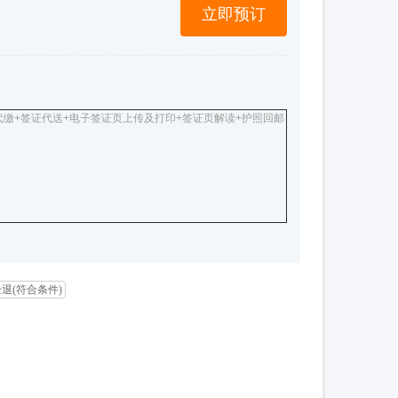
立即预订
代缴+签证代送+电子签证页上传及打印+签证页解读+护照回邮
退(符合条件)