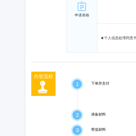
申请表格
★
个人信息处理同意
办签流程
1
下单并支付
2
准备材料
3
寄送材料