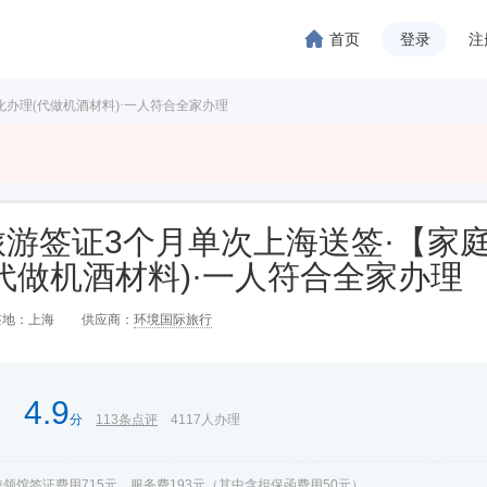
首页
登录
注
办理(代做机酒材料)·一人符合全家办理
游签证3个月单次上海送签·【家
代做机酒材料)·一人符合全家办理
签地
：
上海
供应商：
环境国际旅行
4.9
分
113
条点评
4117
人办理
领馆签证费用715元，服务费193元（其中含担保函费用50元）。