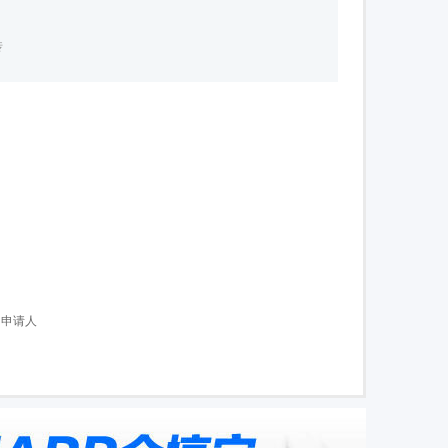
传
的申请人