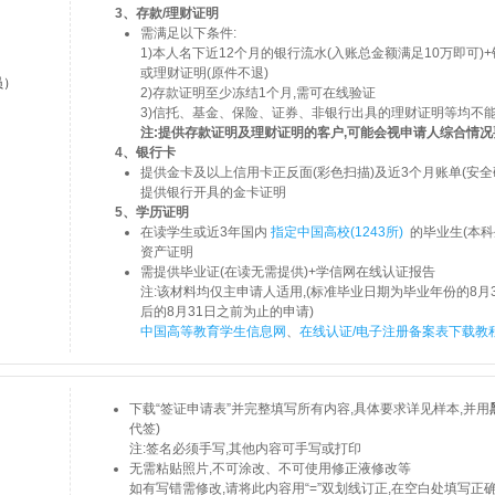
3、存款/理财证明
需满足以下条件:
1)本人名下近12个月的银行流水(入账总金额满足10万即可)
或理财证明(原件不退)
员）
2)存款证明至少冻结1个月,需可在线验证
3)信托、基金、保险、证券、非银行出具的理财证明等均不
注:提供存款证明及理财证明的客户,可能会视申请人综合情
4、银行卡
提供金卡及以上信用卡正反面(彩色扫描)及近3个月账单(安全
提供银行开具的金卡证明
5、学历证明
在读学生或近3年国内
指定中国高校(1243所)
的毕业生(本科
资产证明
需提供毕业证(在读无需提供)+学信网在线认证报告
注:该材料均仅主申请人适用,(标准毕业日期为毕业年份的8月
后的8月31日之前为止的申请)
中国高等教育学生信息网
、
在线认证/电子注册备案表下载教
下载“签证申请表”并完整填写所有内容,具体要求详见样本,并用
代签)
注:签名必须手写,其他内容可手写或打印
无需粘贴照片,不可涂改、不可使用修正液修改等
如有写错需修改,请将此内容用“=”双划线订正,在空白处填写正