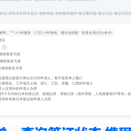
评估+材料清单/样本提供+材料审核+材料整理顺序+签证费代缴+签证代送+签证页回
材料
7*12小时服务
订后1小时致电
顺丰包回邮
拒签全退(符合条件)
签证
日
使领馆签发为准
使领馆签发为准
以使领馆签发为准
仅接受以家庭为单位出行的申请人，暂不接受单人预订
长期居住、工作地为上海、浙江、江苏、安徽、江西的申请人
受人在境外的申请人办理
受6个月内有日本拒签记录、延期记录、滞留记录（境外滞留，入境港澳有DT章等）
受持有有效日本签证的申请人办理