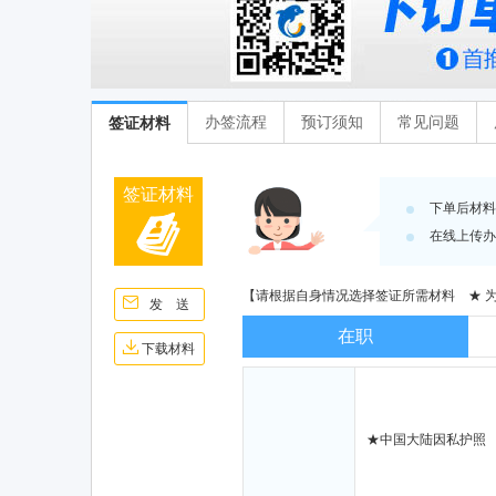
办签流程
预订须知
常见问题
签证材料
签证
材料
下单后材料
在线上传办
【
请根据自身情况选择签证所需材料
★ 为
发 送
在职
下载材料
★
中国大陆因私护照