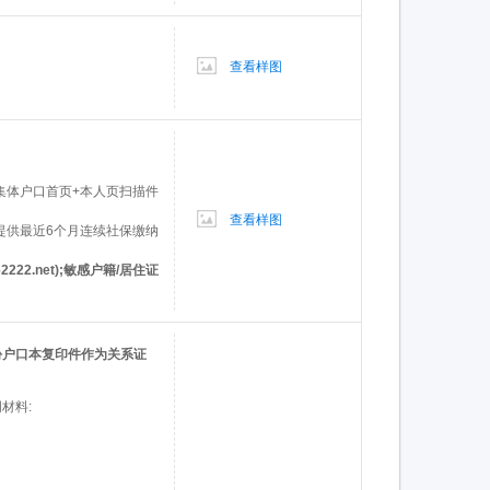
查看样图
或集体户口首页+本人页扫描件
查看样图
可提供最近6个月连续社保缴纳
22.net);敏感户籍/居住证
份户口本复印件作为关系证
材料: