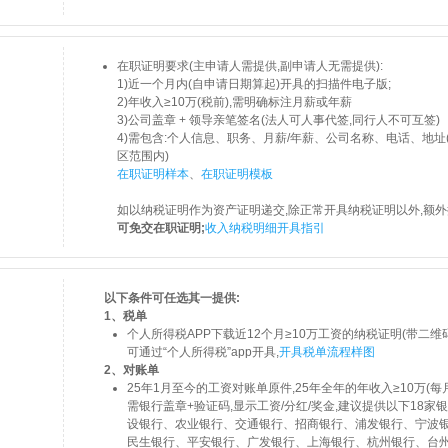
在职证明要求(主申请人需提供,副申请人无需提供):
1)近一个月内(自申请日期算起)开具的扫描件电子版;
2)年收入≥10万(税前),需明确标注月薪或年薪
3)公司盖章 + 领导亲笔签名(法人可人事代签,同行人不可互签)
4)需包含:个人信息、职务、月薪/年薪、公司名称、电话、地
区范围内)
在职证明样本
、
在职证明模板
如以纳税证明作为资产证明递交,除正常开具纳税证明以外,额
可免交在职证明;
收入纳税明细开具指引
以下条件可任选其一提供:
1、税单
个人所得税APP下载近12个月≥10万工资的纳税证明(带二维码,
可通过“个人所得税”app开具,
开具税单流程样图
2、对账单
25年1月至今的工资对账单原件,25年全年的年收入≥10万(每
需银行盖章+验证码,显示工资/分红/奖金,建议提供以下18家
设银行、农业银行、交通银行、招商银行、浦发银行、宁波
民生银行、平安银行、广发银行、上海银行、杭州银行、台