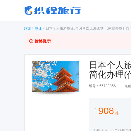
旅游
>
签证
>
日本个人旅游签证3个月单次上海送签·【家庭办签】简化
价格提示
日本个人旅
简化办理(
编号：
65789856
送
908
¥
起
起价说明：
此产品包含使