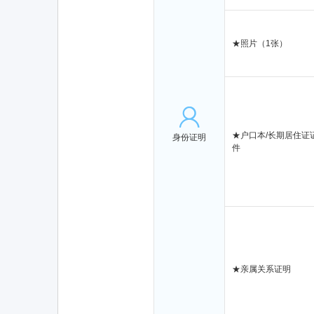
★
照片（1张）
★
户口本/长期居住证
身份证明
件
★
亲属关系证明