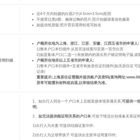
近6个月内拍摄的白底2寸(4.5cm×3.5cm)彩照
不接受过度p图、侧身过胸的照片,照片拍摄请着深色服装
如提供纸质版:照片背后需用铅笔写姓名
户籍所在地为上海、浙江、江苏、安徽、江西五省市的申请人:
1)整本户口本扫描件:从首页连续复印至第一页空白页
2)如是集体户口(二选一):有效期内的派出所户籍证明电子版,
证明扫描
户籍所在地非以上五省市的申请人:
1)整本户口本扫描件+五省市有效居住证扫描件(如无居住证:
记录)
重要提示:上海居住证需额外提供账户及密码(查询网址:www.9622
异常可能需补材料或劝退,以审核结果为准。
1、如出行人同在一个户口本上且能直接体现亲属关系,
可提供一
明;
2、
如无法提供能证明关系的户口本
,可按下情况分别准备关系证明
1)出行人为夫妻:可提供结婚证复印件;
2)出行人为父母带孩子:可提供出生医学证明复印件;