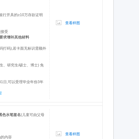
+银行开具的≥10万存款证明
查看样图
能接受
况要求增补其他材料
码打码),若卡面无标识需额外
生、研究生/硕士、博士) 免
31日,可以受理毕业年份3年
程
黑色水笔签名
(儿童可由父母
查看样图
确的内容