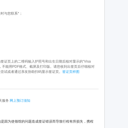
时与您联系*；
；
证页上的二维码输入护照号和出生日期后核对显示的“Visa
 notice”，不能用PDF格式、截屏及打印版。请您收到出签页后仔细核对
做尝试或者通过亲友协助扫码显示签证页。
签证页样图
关服务
网上预订须知
如是因为使领馆的问题造成签证错误而导致行程有所损失，携程