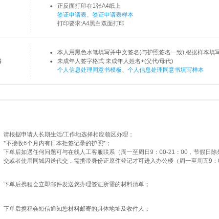
正反面打印在1张A4纸上
签证申请表
、
签证申请表样本
打印要求:A4黑白双面打印
本人用黑色水笔填写并中文签名(与护照签名一致),根据样本填
书
未成年人签字格式:未成年人姓名+(父代/母代)
个人信息处理同意书模板
、
个人信息处理同意书填写样本
请根据申请人长期生活/工作地选择相应领区办理；
*不接收6个月内有日本拒签记录的护照*；
下单后如遇任何问题可与在线人工客服联系（周一至周日9：00-21：00，节假
交或者使用同城闪送代交，需携带身份证原件登记才可进入办公楼（周一至周五9：00
下单后携程会立即邮件发送您办理签证所需的材料清单；
下单后携程会短信通知您材料邮寄的具体地址及收件人；