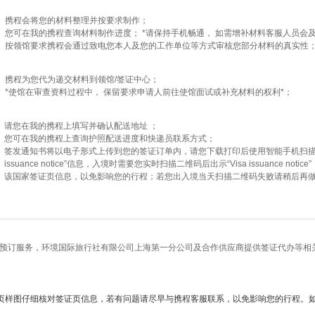
携程会将您的材料整理并按要求制作；
您可在我的携程查询材料制作进度； *请保持手机畅通， 如需增补材料客服人员会及
按领馆要求携程会通过致电您本人及您的工作单位等方式审核您部分材料的真实性
携程为您代为递交材料到领馆/签证中心；
*使馆在审查资料过程中， 保留要求申请人前往使馆面试或补充材料的权利*；
请您在我的携程上填写并确认配送地址 ；
您可在我的携程上查询护照配送进度和快递员联系方式；
签发通知书将以电子形式上传到您的签证订单内，请您下载打印后使用智能手机扫描签
issuance notice”信息，入境时需要您实时扫描二维码后出示“Visa issuance
该国家签证页信息，以免影响您的行程；若您出入境当天扫描二维码失败请稍后再
预订服务，环境国际旅行社有限公司上海第一分公司及合作供应商提供签证代办等相
页样图仔细核对签证页信息，若有问题请尽早与携程客服联系，以免影响您的行程。