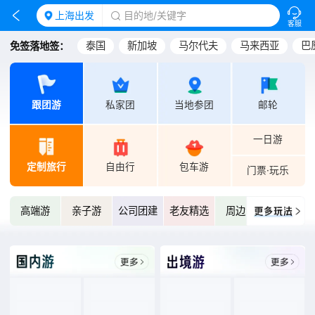
󱪩

上海
出发
目的地/关键字

客服
泰国
新加坡
马尔代夫
马来西亚
巴
免签落地签：
跟团游
私家团
当地参团
邮轮
一日游
定制旅行
自由行
包车游
门票·玩乐
高端游
亲子游
公司团建
老友精选
周边游
自驾游