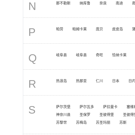
N
那不勒斯
纳库鲁
奈良
南迪
P
帕劳
帕姆卡莱
庞贝
皮皮岛
Q
岐阜县
岐阜县
奇旺
恰纳卡莱
R
热浪岛
热那亚
仁川
日本
日
S
萨尔茨堡
萨尔瓦多
萨拉曼卡
塞维
神奈川县
圣保罗
圣彼得堡
圣彼得
苏黎世
苏梅岛
苏圣玛丽
苏斯