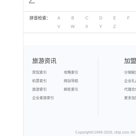
拼音检索：
A
B
C
D
E
F
V
W
X
Y
Z
旅游资讯
加
宾馆索引
攻略索引
分销联
机票索引
网站导航
企业礼
旅游索引
邮轮索引
代理合
企业差旅索引
更多加
Copyright©
1999-
2026
,
ctrip.com
. Al