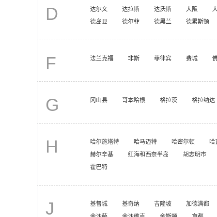
D
达尔文
达拉斯
达沃斯
大阪
德岛县
德尔菲
德黑兰
德累斯顿
F
法兰克福
非斯
菲律宾
费城
G
冈山县
哥本哈根
格拉茨
格拉纳达
H
哈尔施塔特
哈马迈特
哈密尔顿
哈
赫尔辛基
红海和西奈半岛
胡志明市
霍巴特
J
基督城
基奇纳
吉隆坡
加德满都
金沙萨
金沙维克
金斯顿
京都