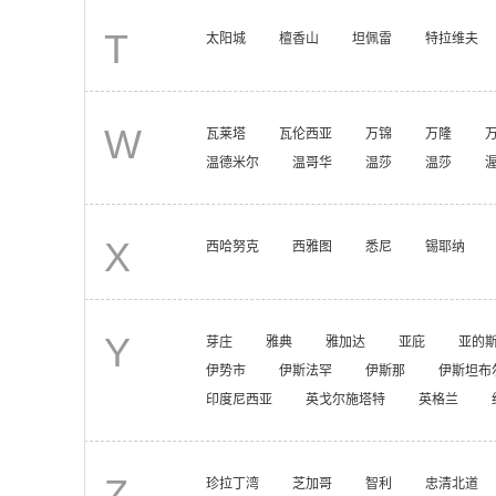
T
太阳城
檀香山
坦佩雷
特拉维夫
W
瓦莱塔
瓦伦西亚
万锦
万隆
温德米尔
温哥华
温莎
温莎
X
西哈努克
西雅图
悉尼
锡耶纳
Y
芽庄
雅典
雅加达
亚庇
亚的
伊势市
伊斯法罕
伊斯那
伊斯坦布
印度尼西亚
英戈尔施塔特
英格兰
Z
珍拉丁湾
芝加哥
智利
忠清北道