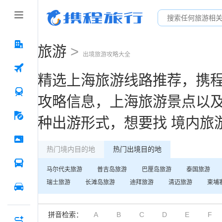
旅游
>
出境
旅游攻略大全
精选上海旅游线路推荐，携程
攻略信息，上海旅游景点以
种出游形式，想要找 境内旅
热门境内目的地
热门出境目的地
马尔代夫
旅游
普吉岛
旅游
巴厘岛
旅游
泰国
旅游
瑞士
旅游
长滩岛
旅游
迪拜
旅游
清迈
旅游
柬埔
拼音检索：
A
B
C
D
E
F