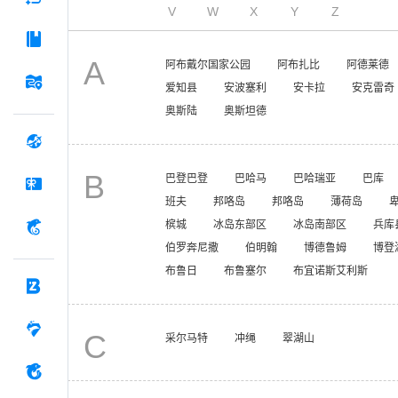
V
W
X
Y
Z
A
阿布戴尔国家公园
阿布扎比
阿德莱德
爱知县
安波塞利
安卡拉
安克雷奇
奥斯陆
奥斯坦德
B
巴登巴登
巴哈马
巴哈瑞亚
巴库
班夫
邦咯岛
邦咯岛
薄荷岛
槟城
冰岛东部区
冰岛南部区
兵库
伯罗奔尼撒
伯明翰
博德鲁姆
博登
布鲁日
布鲁塞尔
布宜诺斯艾利斯
C
采尔马特
冲绳
翠湖山