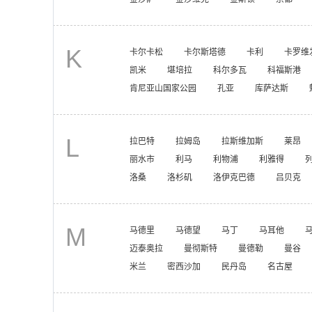
K
卡尔卡松
卡尔斯塔德
卡利
卡罗维
凯米
堪培拉
科尔多瓦
科福斯港
肯尼亚山国家公园
孔亚
库萨达斯
L
拉巴特
拉姆岛
拉斯维加斯
莱昂
丽水市
利马
利物浦
利雅得
洛桑
洛杉矶
洛伊克巴德
吕贝克
M
马德里
马德望
马丁
马耳他
迈泰奥拉
曼彻斯特
曼德勒
曼谷
米兰
密西沙加
民丹岛
名古屋