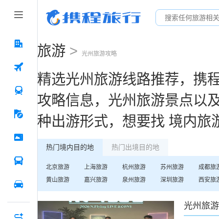
旅游
>
光州
旅游攻略
精选
光州
旅游线路推荐，携
攻略信息，
光州
旅游景点以
种出游形式，想要找
境内旅
热门境内目的地
热门出境目的地
北京
旅游
上海
旅游
杭州
旅游
苏州
旅游
成都
旅
黄山
旅游
嘉兴
旅游
泉州
旅游
深圳
旅游
西安
旅
光州
旅游