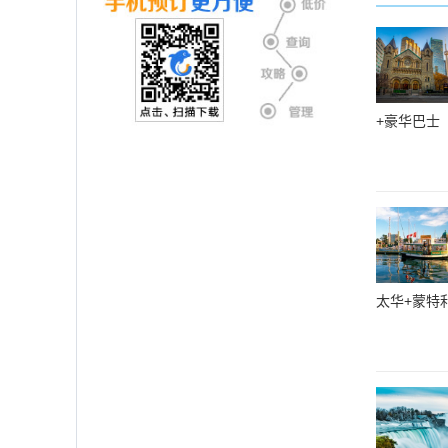
+豪华巴士
太华+蒙特