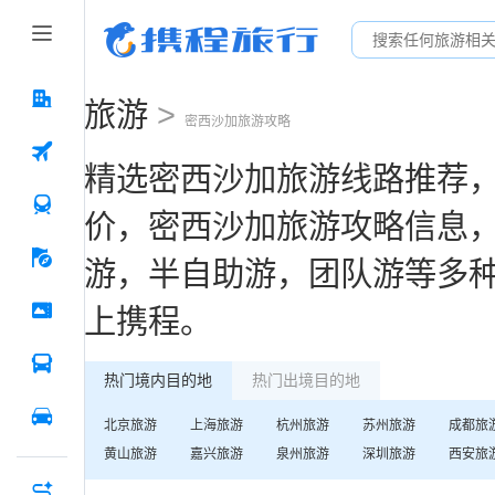
旅游
>
密西沙加
旅游攻略
精选
密西沙加
旅游线路推荐
价，
密西沙加
旅游攻略信息
游，半自助游，团队游等多
上携程。
热门境内目的地
热门出境目的地
北京
旅游
上海
旅游
杭州
旅游
苏州
旅游
成都
旅
黄山
旅游
嘉兴
旅游
泉州
旅游
深圳
旅游
西安
旅