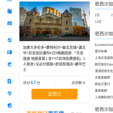
密西沙加
1日
12日
密西沙加
Excellent Ho
加拿大多伦多+蒙特利尔+魁北克城+渥太
寰宇纵横
华+尼亚加拉瀑布6日5晚跟团游·「天宝
上海天宝国旅
旅游 地接直营 | 含YYZ机场免费接机」1
人铁发+无必付套路+舒适型酒店+豪华巴
精灵旅社Flar
士
漫漫而游文化
天馬座國際
4.7
评分
分
点评数
4
翔龙万里行
美承假期
去预订
上海春秋旅行
密西沙加