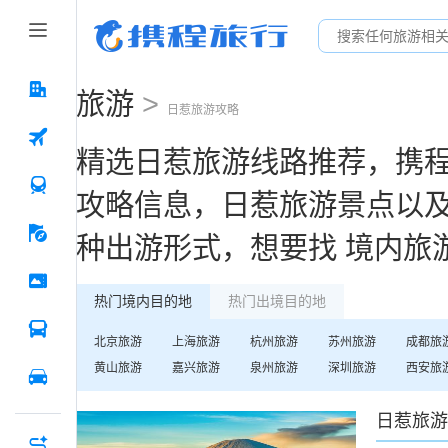
旅游
>
日惹
旅游攻略
精选
日惹
旅游线路推荐，携
攻略信息，
日惹
旅游景点以
种出游形式，想要找
境内旅
热门境内目的地
热门出境目的地
北京
旅游
上海
旅游
杭州
旅游
苏州
旅游
成都
旅
黄山
旅游
嘉兴
旅游
泉州
旅游
深圳
旅游
西安
旅
日惹
旅游