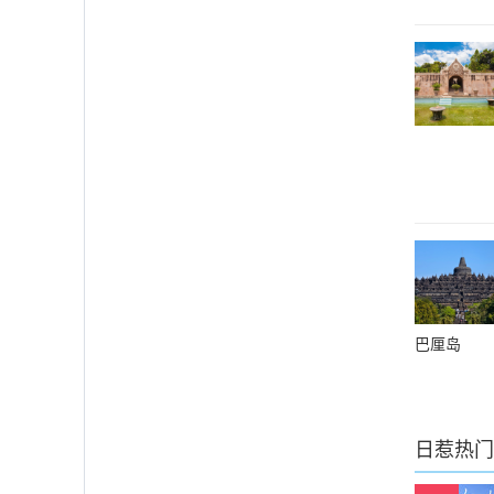
巴厘岛
日惹
热门