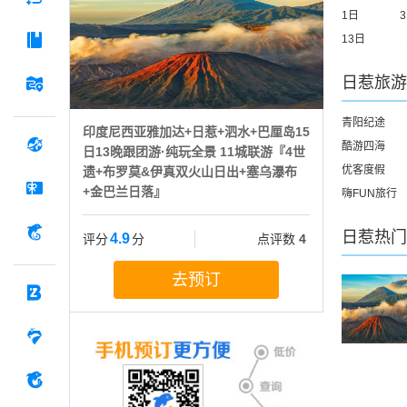
1日
13日
日惹
旅游
青阳纪途
印度尼西亚雅加达+日惹+泗水+巴厘岛15
酷游四海
日13晚跟团游·纯玩全景 11城联游『4世
优客度假
遗+布罗莫&伊真双火山日出+塞乌瀑布
+金巴兰日落』
嗨FUN旅行
日惹
热门
4.9
评分
分
点评数
4
去预订